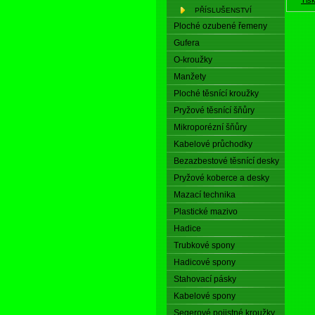
PŘÍSLUŠENSTVÍ
Ploché ozubené řemeny
Gufera
O-kroužky
Manžety
Ploché těsnící kroužky
Pryžové těsnící šňůry
Mikroporézní šňůry
Kabelové průchodky
Bezazbestové těsnící desky
Pryžové koberce a desky
Mazací technika
Plastické mazivo
Hadice
Trubkové spony
Hadicové spony
Stahovací pásky
Kabelové spony
Segerové pojistné kroužky