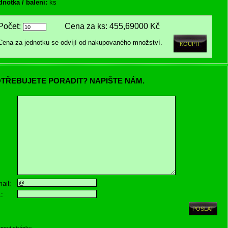
dnotka / balení:
ks
Počet:
Cena za ks:
455,69000 Kč
Cena za jednotku se odvíjí od nakupovaného množství.
TŘEBUJETE PORADIT? NAPIŠTE NÁM.
ail:
.:
knout stránku