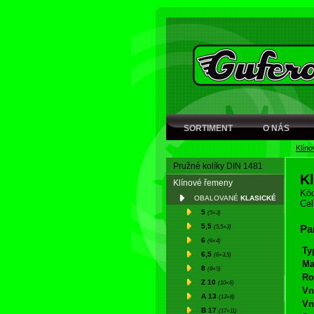
SORTIMENT
O NÁS
Klín
Pružné kolíky DIN 1481
K
Klínové řemeny
Kód
OBALOVANÉ
KLASICKÉ
Cel
5
(5×3)
5,5
(5,5×3)
Pa
6
(6×4)
Ty
6,5
(6×3,5)
Ma
8
(8×5)
Ro
Z 10
(10×6)
Vn
A 13
(13×8)
Vn
B 17
(17×11)