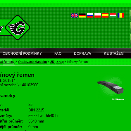
OBCHODNÍ PODMÍNKY
FAQ
DOPRAVA
KE STAŽENÍ
ové řemeny
>
Obalované
klasické
>
25
>
Klínový řemen
(25×16)
línový řemen
: 301814
ní sazebník: 40103900
rametry
p:
25
teriál:
DIN 2215
změry:
5600 Lw - 5540 Li
itřní průměr:
5540 mm
ější průměr:
0 mm