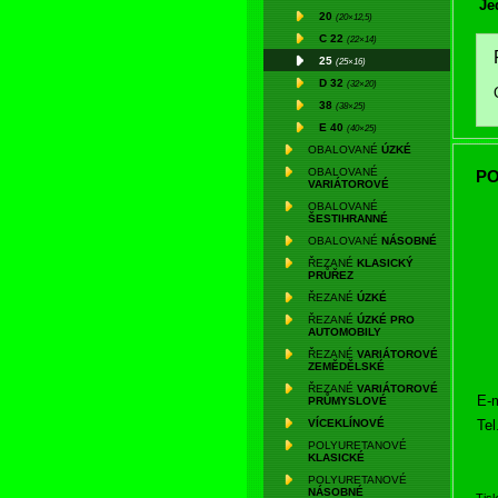
Je
20
(20×12,5)
C 22
(22×14)
25
(25×16)
D 32
(32×20)
38
(38×25)
E 40
(40×25)
OBALOVANÉ
ÚZKÉ
OBALOVANÉ
PO
VARIÁTOROVÉ
OBALOVANÉ
ŠESTIHRANNÉ
OBALOVANÉ
NÁSOBNÉ
ŘEZANÉ
KLASICKÝ
PRŮŘEZ
ŘEZANÉ
ÚZKÉ
ŘEZANÉ
ÚZKÉ PRO
AUTOMOBILY
ŘEZANÉ
VARIÁTOROVÉ
ZEMĚDĚLSKÉ
ŘEZANÉ
VARIÁTOROVÉ
E-m
PRŮMYSLOVÉ
Tel
VÍCEKLÍNOVÉ
POLYURETANOVÉ
KLASICKÉ
POLYURETANOVÉ
NÁSOBNÉ
Tis