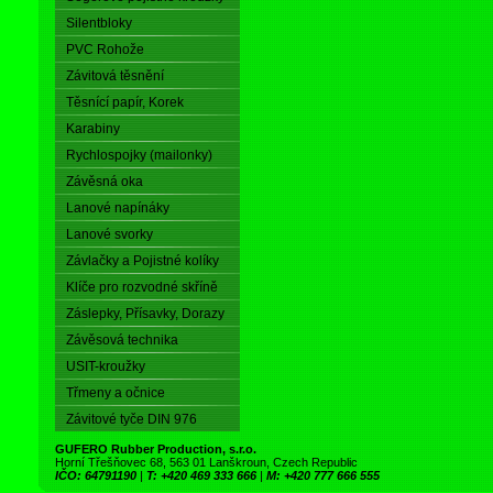
Silentbloky
PVC Rohože
Závitová těsnění
Těsnící papír, Korek
Karabiny
Rychlospojky (mailonky)
Závěsná oka
Lanové napínáky
Lanové svorky
Závlačky a Pojistné kolíky
Klíče pro rozvodné skříně
Záslepky, Přísavky, Dorazy
Závěsová technika
USIT-kroužky
Třmeny a očnice
Závitové tyče DIN 976
GUFERO Rubber Production, s.r.o.
Horní Třešňovec 68, 563 01 Lanškroun, Czech Republic
IČO: 64791190
|
T: +420 469 333 666
|
M: +420 777 666 555