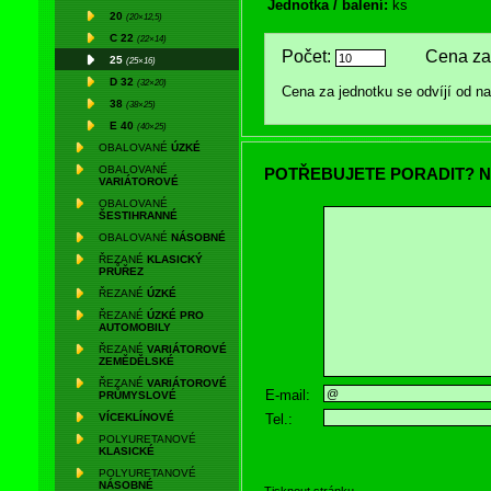
Jednotka / balení:
ks
20
(20×12,5)
C 22
(22×14)
Počet:
Cena za 
25
(25×16)
D 32
(32×20)
Cena za jednotku se odvíjí od 
38
(38×25)
E 40
(40×25)
OBALOVANÉ
ÚZKÉ
OBALOVANÉ
POTŘEBUJETE PORADIT? N
VARIÁTOROVÉ
OBALOVANÉ
ŠESTIHRANNÉ
OBALOVANÉ
NÁSOBNÉ
ŘEZANÉ
KLASICKÝ
PRŮŘEZ
ŘEZANÉ
ÚZKÉ
ŘEZANÉ
ÚZKÉ PRO
AUTOMOBILY
ŘEZANÉ
VARIÁTOROVÉ
ZEMĚDĚLSKÉ
ŘEZANÉ
VARIÁTOROVÉ
E-mail:
PRŮMYSLOVÉ
Tel.:
VÍCEKLÍNOVÉ
POLYURETANOVÉ
KLASICKÉ
POLYURETANOVÉ
NÁSOBNÉ
Tisknout stránku