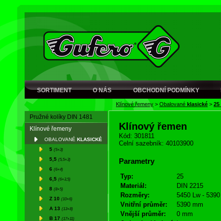
SORTIMENT
O NÁS
OBCHODNÍ PODMÍNKY
Klínové řemeny
>
Obalované
klasické
>
25
Pružné kolíky DIN 1481
Klínový řemen
Klínové řemeny
Kód: 301811
OBALOVANÉ
KLASICKÉ
Celní sazebník: 40103900
5
(5×3)
5,5
(5,5×3)
Parametry
6
(6×4)
Typ:
25
6,5
(6×3,5)
Materiál:
DIN 2215
8
(8×5)
Rozměry:
5450 Lw - 5390 
Z 10
(10×6)
Vnitřní průměr:
5390 mm
A 13
(13×8)
Vnější průměr:
0 mm
B 17
(17×11)