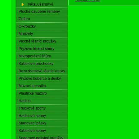
PŘÍSLUŠENSTVÍ
Ploché ozubené řemeny
Gufera
O-kroužky
Manžety
Ploché těsnící kroužky
Pryžové těsnící šňůry
Mikroporézní šňůry
Kabelové průchodky
Bezazbestové těsnící desky
Pryžové koberce a desky
Mazací technika
Plastické mazivo
Hadice
Trubkové spony
Hadicové spony
Stahovací pásky
Kabelové spony
Segerové pojistné kroužky