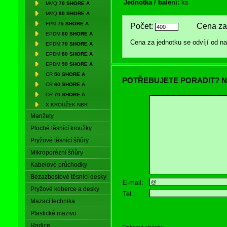
Jednotka / balení:
ks
MVQ
70 SHORE A
MVQ
80 SHORE A
FPM
75 SHORE A
Počet:
Cena za 
EPDM
60 SHORE A
Cena za jednotku se odvíjí od 
EPDM
70 SHORE A
EPDM
80 SHORE A
EPDM
90 SHORE A
CR
50 SHORE A
POTŘEBUJETE PORADIT? N
CR
60 SHORE A
CR
70 SHORE A
X KROUŽEK NBR
Manžety
Ploché těsnící kroužky
Pryžové těsnící šňůry
Mikroporézní šňůry
Kabelové průchodky
Bezazbestové těsnící desky
E-mail:
Pryžové koberce a desky
Tel.:
Mazací technika
Plastické mazivo
Hadice
Tisknout stránku