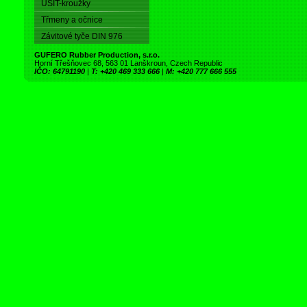
USIT-kroužky
Třmeny a očnice
Závitové tyče DIN 976
GUFERO Rubber Production, s.r.o.
Horní Třešňovec 68, 563 01 Lanškroun, Czech Republic
IČO: 64791190
|
T: +420 469 333 666
|
M: +420 777 666 555