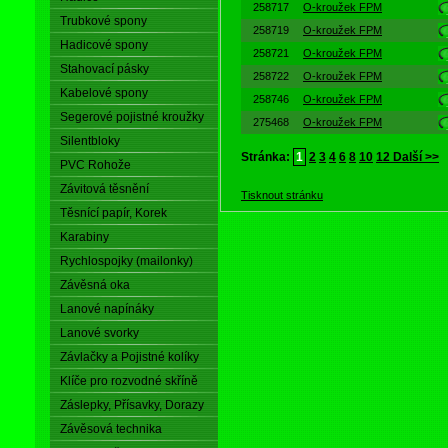
258717
O-kroužek FPM
Trubkové spony
258719
O-kroužek FPM
Hadicové spony
258721
O-kroužek FPM
Stahovací pásky
258722
O-kroužek FPM
Kabelové spony
258746
O-kroužek FPM
Segerové pojistné kroužky
275468
O-kroužek FPM
Silentbloky
Stránka:
1
2
3
4
6
8
10
12
Další >>
PVC Rohože
Závitová těsnění
Tisknout stránku
Těsnící papír, Korek
Karabiny
Rychlospojky (mailonky)
Závěsná oka
Lanové napínáky
Lanové svorky
Závlačky a Pojistné kolíky
Klíče pro rozvodné skříně
Záslepky, Přísavky, Dorazy
Závěsová technika