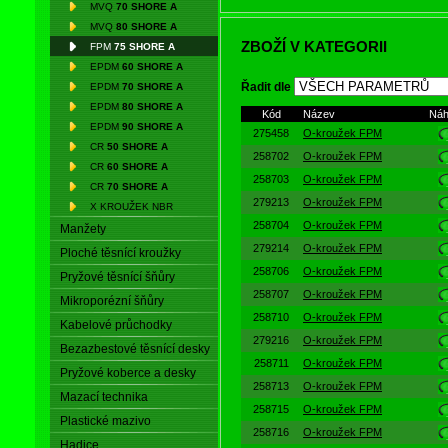
kroužku
slouží zástavbový prostor,
MVQ
70 SHORE A
Spojením
O-kroužku
a těsněného p
MVQ
80 SHORE A
ZBOŽÍ V KATEGORII
FPM
75 SHORE A
EPDM
60 SHORE A
K výrobě
O-kroužků
je používán s
EPDM
70 SHORE A
Řadit dle
tolerancích a vysoké povrchové kval
EPDM
80 SHORE A
radiálním stlačením průřezu
O-kro
Kód
Název
Náh
EPDM
90 SHORE A
nestlačitelná vysoce viskózní kap
275458
O-kroužek FPM
CR
50 SHORE A
napětí. Vlivem působocího tlaku a
258702
O-kroužek FPM
kroužku
.
CR
60 SHORE A
258703
O-kroužek FPM
CR
70 SHORE A
279213
O-kroužek FPM
X KROUŽEK NBR
Výhody O-kroužků:
258704
O-kroužek FPM
Manžety
279214
O-kroužek FPM
Těsní v
širokém rozsahu tl
Ploché těsnící kroužky
Snadná údržba
- nevyžaduj
258706
O-kroužek FPM
Pryžové těsnící šňůry
Malý nárok na prostor
258707
O-kroužek FPM
Mikroporézní šňůry
Nízká hmotnost
258710
O-kroužek FPM
Kabelové průchodky
Možnost opakovaného použ
279216
O-kroužek FPM
Při správném použití lze do
Bezazbestové těsnící desky
258711
O-kroužek FPM
Selhání
O-kroužku
se proje
Pryžové koberce a desky
výměny
258713
O-kroužek FPM
Mazací technika
Konstantní stlačení
O-krouž
258715
O-kroužek FPM
Plastické mazivo
znehodnocení na rozdíl od p
258716
O-kroužek FPM
Ekonomicky nejvýhodnější 
Hadice