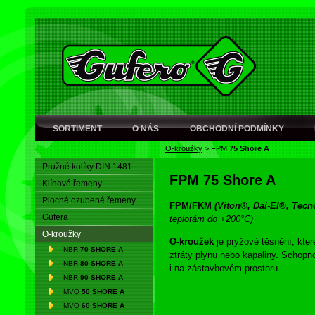
SORTIMENT
O NÁS
OBCHODNÍ PODMÍNKY
O-kroužky
>
FPM
75 Shore A
Pružné kolíky DIN 1481
FPM
75 Shore A
Klínové řemeny
Ploché ozubené řemeny
FPM/FKM
(Viton®, Dai-El®, Tecn
Gufera
teplotám do +200°C)
O-kroužky
O-kroužek
je pryžové těsnění, kter
NBR
70 SHORE A
ztráty plynu nebo kapaliny. Schopn
NBR
80 SHORE A
i na zástavbovém prostoru.
NBR
90 SHORE A
MVQ
50 SHORE A
O-kroužek
má tvar anuloidu
(tj. p
MVQ
60 SHORE A