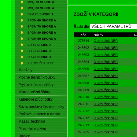
MVQ
70 SHORE A
MVQ
80 SHORE A
ZBOŽÍ V KATEGORII
K výrobě
O-kroužků
je používán s
FPM
75 SHORE A
tolerancích a vysoké povrchové kval
EPDM
60 SHORE A
radiálním stlačením průřezu
O-kro
EPDM
70 SHORE A
Řadit dle
nestlačitelná vysoce viskózní kap
EPDM
80 SHORE A
Kód
Název
N
napětí. Vlivem působocího tlaku a
EPDM
90 SHORE A
275614
O-kroužek NBR
kroužku
.
CR
50 SHORE A
245602
O-kroužek NBR
CR
60 SHORE A
245603
O-kroužek NBR
CR
70 SHORE A
Výhody O-kroužků:
245604
O-kroužek NBR
X KROUŽEK NBR
Těsní v
širokém rozsahu tl
245605
O-kroužek NBR
Manžety
Snadná údržba
- nevyžaduj
245607
O-kroužek NBR
Ploché těsnící kroužky
Malý nárok na prostor
245608
O-kroužek NBR
Pryžové těsnící šňůry
Nízká hmotnost
245609
O-kroužek NBR
Mikroporézní šňůry
Možnost opakovaného použ
245610
O-kroužek NBR
Při správném použití lze do
Kabelové průchodky
Selhání
O-kroužku
se proje
245611
O-kroužek NBR
Bezazbestové těsnící desky
výměny
275812
O-kroužek NBR
Pryžové koberce a desky
Konstantní stlačení
O-krouž
245612
O-kroužek NBR
znehodnocení na rozdíl od p
Mazací technika
245613
O-kroužek NBR
Ekonomicky nejvýhodnější 
Plastické mazivo
275755
O-kroužek NBR
Hadice