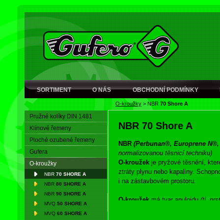
SORTIMENT
O NÁS
OBCHODNÍ PODMÍNKY
O-kroužky
>
NBR
70 Shore A
Pružné kolíky DIN 1481
NBR
70 Shore A
Klínové řemeny
Ploché ozubené řemeny
NBR
(Perbunan®, Europrene N®,
Gufera
normalizovanou těsnicí techniku)
O-kroužek
je pryžové těsnění, kter
O-kroužky
ztráty plynu nebo kapaliny. Schopn
NBR
70 SHORE A
i na zástavbovém prostoru.
NBR
80 SHORE A
NBR
90 SHORE A
O-kroužek
má tvar anuloidu
(tj. p
MVQ
50 SHORE A
kroužku
slouží zástavbový prostor,
MVQ
60 SHORE A
Spojením
O-kroužku
a těsněného p