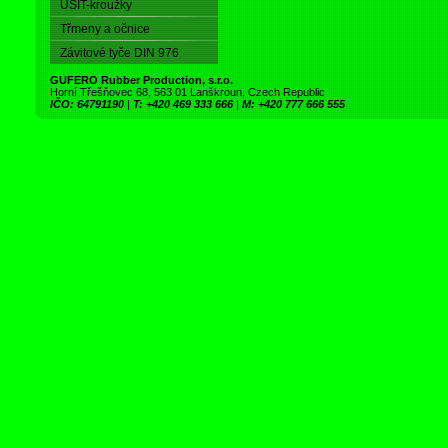
USIT-kroužky
Třmeny a očnice
Závitové tyče DIN 976
GUFERO Rubber Production, s.r.o.
Horní Třešňovec 68, 563 01 Lanškroun, Czech Republic
IČO: 64791190
|
T: +420 469 333 666
|
M: +420 777 666 555