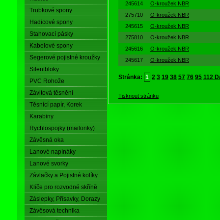
245614
O-kroužek NBR
Trubkové spony
275710
O-kroužek NBR
Hadicové spony
245615
O-kroužek NBR
Stahovací pásky
275810
O-kroužek NBR
Kabelové spony
245616
O-kroužek NBR
Segerové pojistné kroužky
245617
O-kroužek NBR
Silentbloky
Stránka:
1
2
3
19
38
57
76
95
112
Da
PVC Rohože
Závitová těsnění
Tisknout stránku
Těsnící papír, Korek
Karabiny
Rychlospojky (mailonky)
Závěsná oka
Lanové napínáky
Lanové svorky
Závlačky a Pojistné kolíky
Klíče pro rozvodné skříně
Záslepky, Přísavky, Dorazy
Závěsová technika