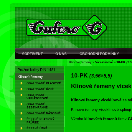
SORTIMENT
O NÁS
OBCHODNÍ PODMÍNKY
Klínové řemeny
>
Víceklínové
>
10-PK
(3,5
Pružné kolíky DIN 1481
10-PK
(3,56×5,5)
Klínové řemeny
OBALOVANÉ
KLASICKÉ
Klínové řemeny vícek
OBALOVANÉ
ÚZKÉ
OBALOVANÉ
VARIÁTOROVÉ
Klínové řemeny víceklínové
se ta
OBALOVANÉ
ŠESTIHRANNÉ
Klínové řemeny víceklínové splňuj
OBALOVANÉ
NÁSOBNÉ
Výroba
klínových řemenů
firmy
G
ŘEZANÉ
KLASICKÝ
PRŮŘEZ
zkušenosti jsou zárukou vysoké kva
ŘEZANÉ
ÚZKÉ