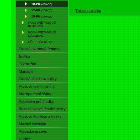
10-PK
(3,56×5,5)
12-PK
(3,56×5,5)
Tisknout stránku
15-PK
(3,56×5,5)
POLYURETANOVÉ
KLASICKÉ
POLYURETANOVÉ
NÁSOBNÉ
PŘÍSLUŠENSTVÍ
Ploché ozubené řemeny
Gufera
O-kroužky
Manžety
Ploché těsnící kroužky
Pryžové těsnící šňůry
Mikroporézní šňůry
Kabelové průchodky
Bezazbestové těsnící desky
Pryžové koberce a desky
Mazací technika
Plastické mazivo
Hadice