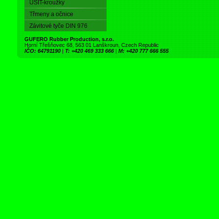
USIT-kroužky
Třmeny a očnice
Závitové tyče DIN 976
GUFERO Rubber Production, s.r.o.
Horní Třešňovec 68, 563 01 Lanškroun, Czech Republic
IČO: 64791190
|
T: +420 469 333 666
|
M: +420 777 666 555