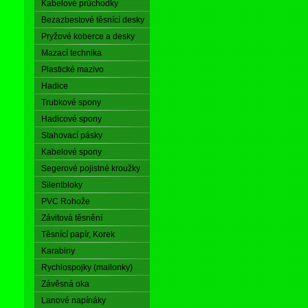
Kabelové průchodky
Bezazbestové těsnící desky
Pryžové koberce a desky
Mazací technika
Plastické mazivo
Hadice
Trubkové spony
Hadicové spony
Stahovací pásky
Kabelové spony
Segerové pojistné kroužky
Silentbloky
PVC Rohože
Závitová těsnění
Těsnící papír, Korek
Karabiny
Rychlospojky (mailonky)
Závěsná oka
Lanové napínáky