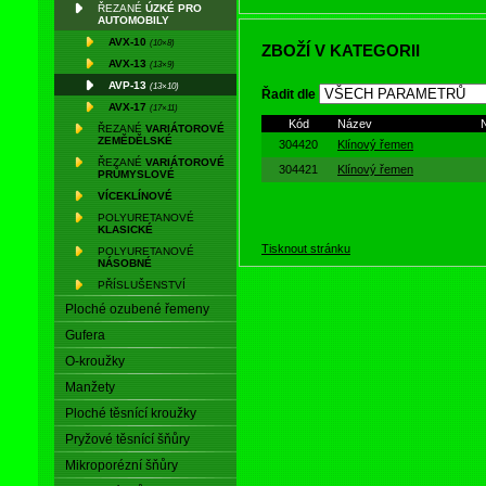
7753/3
,
ISO 2790
ŘEZANÉ
ÚZKÉ PRO
AUTOMOBILY
Klínové řemeny řezané 
AVX-10
(10×8)
7753/1
,
ISO 4184
ZBOŽÍ V KATEGORII
AVX-13
(13×9)
Klínové řemeny řezané 
AVP-13
Klínové řemeny řezané 
(13×10)
Řadit dle
Klínové řemeny řezané 
AVX-17
(17×11)
Kód
Název
ŘEZANÉ
VARIÁTOROVÉ
ZEMĚDĚLSKÉ
304420
Klínový řemen
V přímém srovnání s
obalovanými
ŘEZANÉ
VARIÁTOROVÉ
304421
Klínový řemen
PRŮMYSLOVÉ
řezané
řadu předností:
VÍCEKLÍNOVÉ
Mnohonásobně vyšší životn
POLYURETANOVÉ
KLASICKÉ
Při konstrukci převodů lze
Tisknout stránku
POLYURETANOVÉ
Umožňují využití vyšších ot
NÁSOBNÉ
Vykazují minimální provozní
PŘÍSLUŠENSTVÍ
Zvýšenou odolnost proti půso
Ploché ozubené řemeny
Minimální délkové odchylky
Gufera
Řemenice jsou shodné jako 
O-kroužky
Manžety
Ploché těsnící kroužky
Pryžové těsnící šňůry
Mikroporézní šňůry