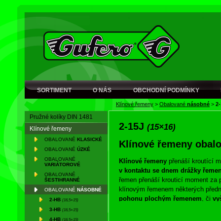
SORTIMENT
O NÁS
OBCHODNÍ PODMÍNKY
Klínové řemeny
>
Obalované
násobné
>
2
Pružné kolíky DIN 1481
2-15J
(15×16)
Klínové řemeny
OBALOVANÉ
KLASICKÉ
Klínové řemeny obal
OBALOVANÉ
ÚZKÉ
OBALOVANÉ
Klínové řemeny
přenáší kroutící 
VARIÁTOROVÉ
v kontaktu se dnem drážky řemen
OBALOVANÉ
řemen přenáší krouticí moment za 
ŠESTIHRANNÉ
klínovým řemenem některých předno
OBALOVANÉ
NÁSOBNÉ
pohonu plochým řemenem
, či
vy
2-HB
(16,5×15)
řemenice. Současně
umožňuje pro
3-HB
(16,5×15)
zatížení.
4-HB
(16,5×15)