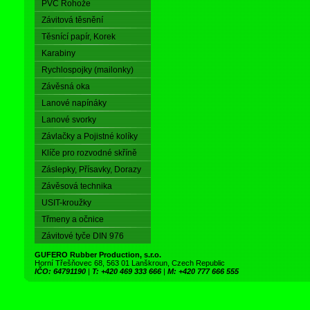
PVC Rohože
Závitová těsnění
Těsnící papír, Korek
Karabiny
Rychlospojky (mailonky)
Závěsná oka
Lanové napínáky
Lanové svorky
Závlačky a Pojistné kolíky
Klíče pro rozvodné skříně
Záslepky, Přísavky, Dorazy
Závěsová technika
USIT-kroužky
Třmeny a očnice
Závitové tyče DIN 976
GUFERO Rubber Production, s.r.o.
Horní Třešňovec 68, 563 01 Lanškroun, Czech Republic
IČO: 64791190
|
T: +420 469 333 666
|
M: +420 777 666 555