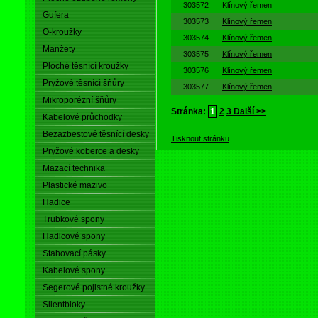
303572
Klínový řemen
Gufera
303573
Klínový řemen
O-kroužky
303574
Klínový řemen
Manžety
303575
Klínový řemen
Ploché těsnící kroužky
303576
Klínový řemen
Pryžové těsnící šňůry
303577
Klínový řemen
Mikroporézní šňůry
Stránka:
1
2
3
Další >>
Kabelové průchodky
Bezazbestové těsnící desky
Tisknout stránku
Pryžové koberce a desky
Mazací technika
Plastické mazivo
Hadice
Trubkové spony
Hadicové spony
Stahovací pásky
Kabelové spony
Segerové pojistné kroužky
Silentbloky