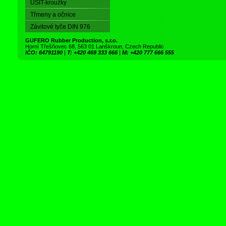
USIT-kroužky
Třmeny a očnice
Závitové tyče DIN 976
GUFERO Rubber Production, s.r.o.
Horní Třešňovec 68, 563 01 Lanškroun, Czech Republic
IČO: 64791190
|
T: +420 469 333 666
|
M: +420 777 666 555