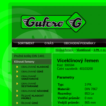
SORTIMENT
O NÁS
OBCHODNÍ PODMÍNKY
Klínové řemeny
>
Víceklínové
>
3-PK
(3,56
Pružné kolíky DIN 1481
Víceklínový řemen
Klínové řemeny
Kód: 306594
OBALOVANÉ
KLASICKÉ
Celní sazebník: 40103200
OBALOVANÉ
ÚZKÉ
OBALOVANÉ
Parametry
VARIÁTOROVÉ
OBALOVANÉ
Typ:
3 PK
ŠESTIHRANNÉ
Materiál:
DIN 7867
OBALOVANÉ
NÁSOBNÉ
Rozměry:
853 Le
ŘEZANÉ
KLASICKÝ
Vnitřní průměr:
0 mm
PRŮŘEZ
Vnější průměr:
865 mm
ŘEZANÉ
ÚZKÉ