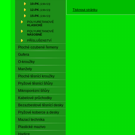
10-PK
(3,56×5,5)
Tisknout stránku
12-PK
(3,56×5,5)
15-PK
(3,56×5,5)
POLYURETANOVÉ
KLASICKÉ
POLYURETANOVÉ
NÁSOBNÉ
PŘÍSLUŠENSTVÍ
Ploché ozubené řemeny
Gufera
O-kroužky
Manžety
Ploché těsnící kroužky
Pryžové těsnící šňůry
Mikroporézní šňůry
Kabelové průchodky
Bezazbestové těsnící desky
Pryžové koberce a desky
Mazací technika
Plastické mazivo
Hadice