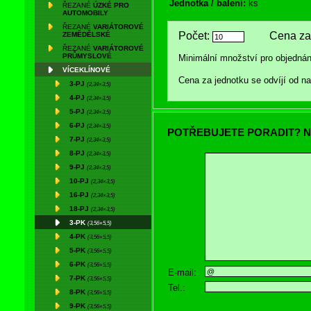
Jednotka / balení:
ks
ŘEZANÉ
ÚZKÉ PRO
AUTOMOBILY
ŘEZANÉ
VARIÁTOROVÉ
Počet:
Cena za 
ZEMĚDĚLSKÉ
ŘEZANÉ
VARIÁTOROVÉ
PRŮMYSLOVÉ
Minimální množství pro objednán
VÍCEKLÍNOVÉ
Cena za jednotku se odvíjí od 
3-PJ
(2,34×3,5)
4-PJ
(2,34×3,5)
5-PJ
(2,34×3,5)
6-PJ
(2,34×3,5)
POTŘEBUJETE PORADIT? N
7-PJ
(2,34×3,5)
8-PJ
(2,34×3,5)
9-PJ
(2,34×3,5)
10-PJ
(2,34×3,5)
16-PJ
(2,34×3,5)
18-PJ
(2,34×3,5)
3-PK
(3,56×5,5)
4-PK
(3,56×5,5)
5-PK
(3,56×5,5)
6-PK
(3,56×5,5)
E-mail:
7-PK
(3,56×5,5)
Tel.:
8-PK
(3,56×5,5)
9-PK
(3,56×5,5)