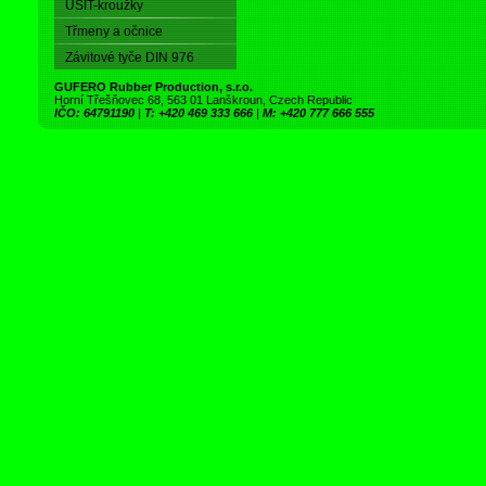
USIT-kroužky
Třmeny a očnice
Závitové tyče DIN 976
GUFERO Rubber Production, s.r.o.
Horní Třešňovec 68, 563 01 Lanškroun, Czech Republic
IČO: 64791190
|
T: +420 469 333 666
|
M: +420 777 666 555