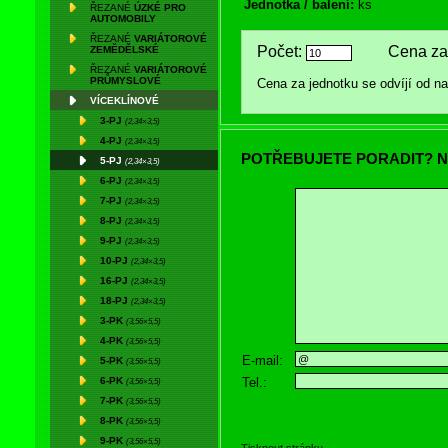
Jednotka / balení:
ks
ŘEZANÉ
ÚZKÉ PRO
AUTOMOBILY
ŘEZANÉ
VARIÁTOROVÉ
Počet:
Cena za 
ZEMĚDĚLSKÉ
ŘEZANÉ
VARIÁTOROVÉ
PRŮMYSLOVÉ
Cena za jednotku se odvíjí od 
VÍCEKLÍNOVÉ
3-PJ
(2,34×3,5)
4-PJ
(2,34×3,5)
POTŘEBUJETE PORADIT? N
5-PJ
(2,34×3,5)
6-PJ
(2,34×3,5)
7-PJ
(2,34×3,5)
8-PJ
(2,34×3,5)
9-PJ
(2,34×3,5)
10-PJ
(2,34×3,5)
16-PJ
(2,34×3,5)
18-PJ
(2,34×3,5)
3-PK
(3,56×5,5)
4-PK
(3,56×5,5)
E-mail:
5-PK
(3,56×5,5)
Tel.:
6-PK
(3,56×5,5)
7-PK
(3,56×5,5)
8-PK
(3,56×5,5)
9-PK
(3,56×5,5)
Tisknout stránku