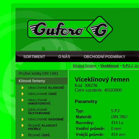
SORTIMENT
O NÁS
OBCHODNÍ PODMÍNKY
Klínové řemeny
>
Víceklínové
>
5-PJ
(2,34×
Pružné kolíky DIN 1481
Víceklínový řemen
Klínové řemeny
Kód: 306236
OBALOVANÉ
KLASICKÉ
Celní sazebník: 40103900
OBALOVANÉ
ÚZKÉ
OBALOVANÉ
Parametry
VARIÁTOROVÉ
OBALOVANÉ
Typ:
5 PJ
ŠESTIHRANNÉ
Materiál:
DIN 7867
OBALOVANÉ
NÁSOBNÉ
Rozměry:
414 Le
ŘEZANÉ
KLASICKÝ
Vnitřní průměr:
0 mm
PRŮŘEZ
Vnější průměr:
414 mm
ŘEZANÉ
ÚZKÉ