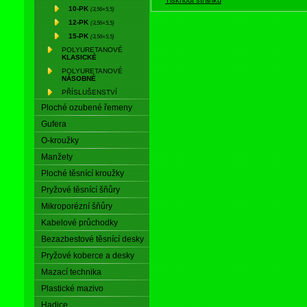
10-PK
(3,56×5,5)
12-PK
(3,56×5,5)
15-PK
(3,56×5,5)
POLYURETANOVÉ
KLASICKÉ
POLYURETANOVÉ
NÁSOBNÉ
PŘÍSLUŠENSTVÍ
Ploché ozubené řemeny
Gufera
O-kroužky
Manžety
Ploché těsnící kroužky
Pryžové těsnící šňůry
Mikroporézní šňůry
Kabelové průchodky
Bezazbestové těsnící desky
Pryžové koberce a desky
Mazací technika
Plastické mazivo
Hadice