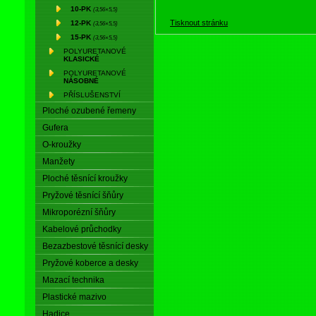
10-PK
(3,56×5,5)
Tisknout stránku
12-PK
(3,56×5,5)
15-PK
(3,56×5,5)
POLYURETANOVÉ
KLASICKÉ
POLYURETANOVÉ
NÁSOBNÉ
PŘÍSLUŠENSTVÍ
Ploché ozubené řemeny
Gufera
O-kroužky
Manžety
Ploché těsnící kroužky
Pryžové těsnící šňůry
Mikroporézní šňůry
Kabelové průchodky
Bezazbestové těsnící desky
Pryžové koberce a desky
Mazací technika
Plastické mazivo
Hadice