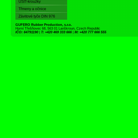
USIT-kroužky
Třmeny a očnice
Závitové tyče DIN 976
GUFERO Rubber Production, s.r.o.
Horní Třešňovec 68, 563 01 Lanškroun, Czech Republic
IČO: 64791190
|
T: +420 469 333 666
|
M: +420 777 666 555