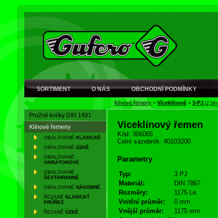
SORTIMENT
O NÁS
OBCHODNÍ PODMÍNKY
Klínové řemeny
>
Víceklínové
>
3-PJ
(2,34×
Pružné kolíky DIN 1481
Víceklínový řemen
Klínové řemeny
Kód: 306065
OBALOVANÉ
KLASICKÉ
Celní sazebník: 40103200
OBALOVANÉ
ÚZKÉ
OBALOVANÉ
Parametry
VARIÁTOROVÉ
OBALOVANÉ
Typ:
3 PJ
ŠESTIHRANNÉ
Materiál:
DIN 7867
OBALOVANÉ
NÁSOBNÉ
Rozměry:
1175 Le
ŘEZANÉ
KLASICKÝ
Vnitřní průměr:
0 mm
PRŮŘEZ
Vnější průměr:
1175 mm
ŘEZANÉ
ÚZKÉ