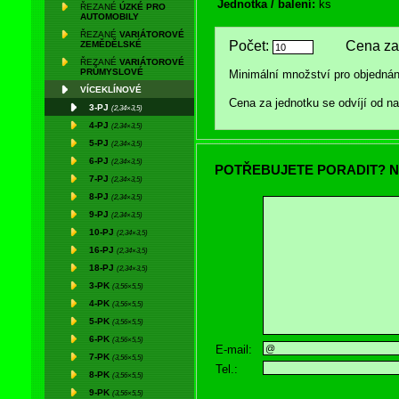
Jednotka / balení:
ks
ŘEZANÉ
ÚZKÉ PRO
AUTOMOBILY
ŘEZANÉ
VARIÁTOROVÉ
Počet:
Cena za 
ZEMĚDĚLSKÉ
ŘEZANÉ
VARIÁTOROVÉ
PRŮMYSLOVÉ
Minimální množství pro objednán
VÍCEKLÍNOVÉ
Cena za jednotku se odvíjí od 
3-PJ
(2,34×3,5)
4-PJ
(2,34×3,5)
5-PJ
(2,34×3,5)
6-PJ
(2,34×3,5)
POTŘEBUJETE PORADIT? N
7-PJ
(2,34×3,5)
8-PJ
(2,34×3,5)
9-PJ
(2,34×3,5)
10-PJ
(2,34×3,5)
16-PJ
(2,34×3,5)
18-PJ
(2,34×3,5)
3-PK
(3,56×5,5)
4-PK
(3,56×5,5)
5-PK
(3,56×5,5)
6-PK
(3,56×5,5)
E-mail:
7-PK
(3,56×5,5)
Tel.:
8-PK
(3,56×5,5)
9-PK
(3,56×5,5)