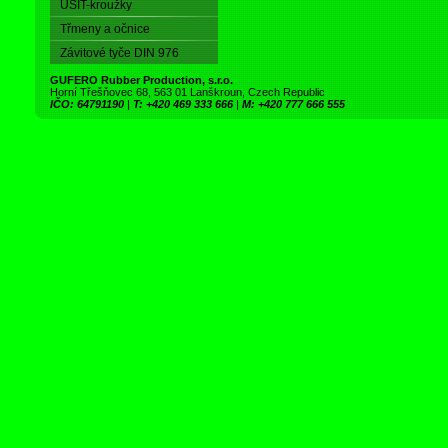
USIT-kroužky
Třmeny a očnice
Závitové tyče DIN 976
GUFERO Rubber Production, s.r.o.
Horní Třešňovec 68, 563 01 Lanškroun, Czech Republic
IČO: 64791190
|
T: +420 469 333 666
|
M: +420 777 666 555