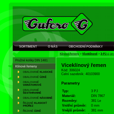
SORTIMENT
O NÁS
OBCHODNÍ PODMÍNKY
Klínové řemeny
>
Víceklínové
>
3-PJ
(2,34×
Pružné kolíky DIN 1481
Víceklínový řemen
Klínové řemeny
Kód: 306024
OBALOVANÉ
KLASICKÉ
Celní sazebník: 40103900
OBALOVANÉ
ÚZKÉ
OBALOVANÉ
Parametry
VARIÁTOROVÉ
OBALOVANÉ
Typ:
3 PJ
ŠESTIHRANNÉ
Materiál:
DIN 7867
OBALOVANÉ
NÁSOBNÉ
Rozměry:
381 Le
ŘEZANÉ
KLASICKÝ
Vnitřní průměr:
0 mm
PRŮŘEZ
Vnější průměr:
381 mm
ŘEZANÉ
ÚZKÉ