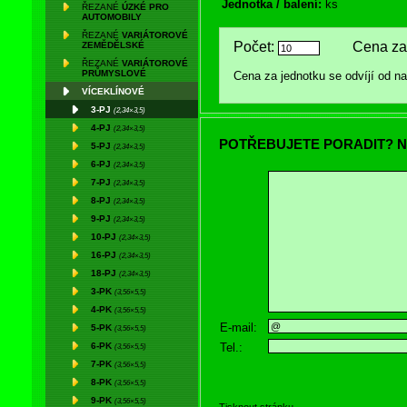
Jednotka / balení:
ks
ŘEZANÉ
ÚZKÉ PRO
AUTOMOBILY
ŘEZANÉ
VARIÁTOROVÉ
Počet:
Cena za 
ZEMĚDĚLSKÉ
ŘEZANÉ
VARIÁTOROVÉ
PRŮMYSLOVÉ
Cena za jednotku se odvíjí od 
VÍCEKLÍNOVÉ
3-PJ
(2,34×3,5)
4-PJ
(2,34×3,5)
POTŘEBUJETE PORADIT? N
5-PJ
(2,34×3,5)
6-PJ
(2,34×3,5)
7-PJ
(2,34×3,5)
8-PJ
(2,34×3,5)
9-PJ
(2,34×3,5)
10-PJ
(2,34×3,5)
16-PJ
(2,34×3,5)
18-PJ
(2,34×3,5)
3-PK
(3,56×5,5)
4-PK
(3,56×5,5)
E-mail:
5-PK
(3,56×5,5)
Tel.:
6-PK
(3,56×5,5)
7-PK
(3,56×5,5)
8-PK
(3,56×5,5)
9-PK
(3,56×5,5)
Tisknout stránku