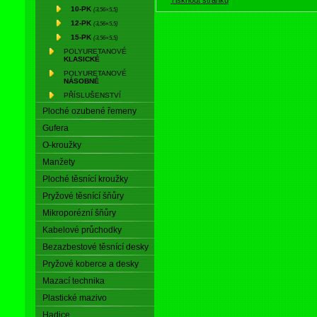
10-PK
(3,56×5,5)
12-PK
(3,56×5,5)
15-PK
(3,56×5,5)
POLYURETANOVÉ
KLASICKÉ
POLYURETANOVÉ
NÁSOBNÉ
PŘÍSLUŠENSTVÍ
Ploché ozubené řemeny
Gufera
O-kroužky
Manžety
Ploché těsnící kroužky
Pryžové těsnící šňůry
Mikroporézní šňůry
Kabelové průchodky
Bezazbestové těsnící desky
Pryžové koberce a desky
Mazací technika
Plastické mazivo
Hadice