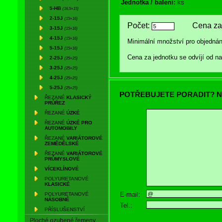
Jednotka / balení:
ks
5-HB
(16,5×15)
2-15J
(15×16)
Počet:
Cena za 
3-15J
(15×16)
4-15J
(15×16)
Minimální množství pro objednán
5-15J
(15×16)
Cena za jednotku se odvíjí od 
2-25J
(25×25)
3-25J
(25×25)
4-25J
(25×25)
5-25J
(25×25)
POTŘEBUJETE PORADIT? N
ŘEZANÉ
KLASICKÝ
PRŮŘEZ
ŘEZANÉ
ÚZKÉ
ŘEZANÉ
ÚZKÉ PRO
AUTOMOBILY
ŘEZANÉ
VARIÁTOROVÉ
ZEMĚDĚLSKÉ
ŘEZANÉ
VARIÁTOROVÉ
PRŮMYSLOVÉ
VÍCEKLÍNOVÉ
POLYURETANOVÉ
KLASICKÉ
E-mail:
POLYURETANOVÉ
NÁSOBNÉ
Tel.:
PŘÍSLUŠENSTVÍ
Ploché ozubené řemeny