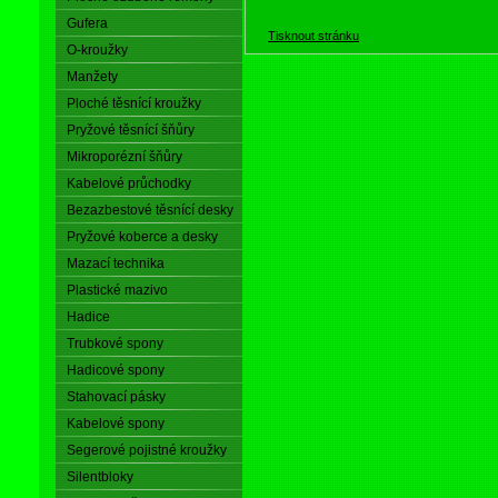
Gufera
Tisknout stránku
O-kroužky
Manžety
Ploché těsnící kroužky
Pryžové těsnící šňůry
Mikroporézní šňůry
Kabelové průchodky
Bezazbestové těsnící desky
Pryžové koberce a desky
Mazací technika
Plastické mazivo
Hadice
Trubkové spony
Hadicové spony
Stahovací pásky
Kabelové spony
Segerové pojistné kroužky
Silentbloky