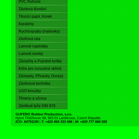
PVC Rohože
Závitová těsnění
Těsnící papír, Korek
Karabiny
Rychlospojky (mailonky)
Závěsná oka
Lanové napínáky
Lanové svorky
Závlačky a Pojistné kolíky
Klíče pro rozvodné skříně
Záslepky, Přísavky, Dorazy
Závěsová technika
USIT-kroužky
Třmeny a očnice
Závitové tyče DIN 976
GUFERO Rubber Production, s.r.o.
Horní Třešňovec 68, 563 01 Lanškroun, Czech Republic
IČO: 64791190
|
T: +420 469 333 666
|
M: +420 777 666 555