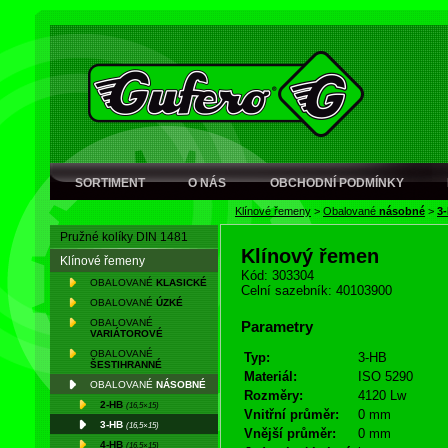
SORTIMENT
O NÁS
OBCHODNÍ PODMÍNKY
Klínové řemeny
>
Obalované
násobné
>
3
Pružné kolíky DIN 1481
Klínový řemen
Klínové řemeny
Kód: 303304
OBALOVANÉ
KLASICKÉ
Celní sazebník: 40103900
OBALOVANÉ
ÚZKÉ
OBALOVANÉ
Parametry
VARIÁTOROVÉ
OBALOVANÉ
Typ:
3-HB
ŠESTIHRANNÉ
Materiál:
ISO 5290
OBALOVANÉ
NÁSOBNÉ
Rozměry:
4120 Lw
2-HB
(16,5×15)
Vnitřní průměr:
0 mm
3-HB
(16,5×15)
Vnější průměr:
0 mm
4-HB
(16,5×15)