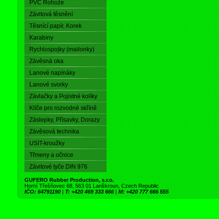
PVC Rohože
Závitová těsnění
Těsnící papír, Korek
Karabiny
Rychlospojky (mailonky)
Závěsná oka
Lanové napínáky
Lanové svorky
Závlačky a Pojistné kolíky
Klíče pro rozvodné skříně
Záslepky, Přísavky, Dorazy
Závěsová technika
USIT-kroužky
Třmeny a očnice
Závitové tyče DIN 976
GUFERO Rubber Production, s.r.o.
Horní Třešňovec 68, 563 01 Lanškroun, Czech Republic
IČO: 64791190
|
T: +420 469 333 666
|
M: +420 777 666 555