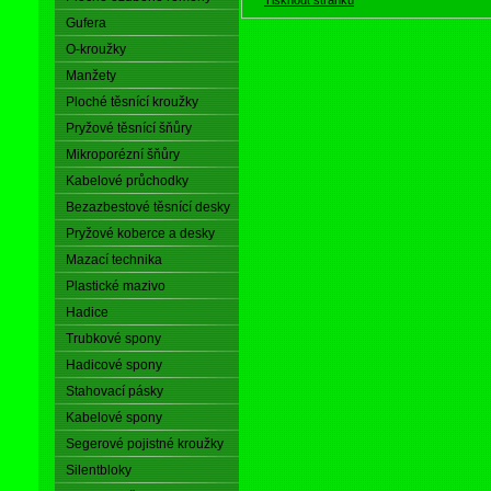
Gufera
O-kroužky
Manžety
Ploché těsnící kroužky
Pryžové těsnící šňůry
Mikroporézní šňůry
Kabelové průchodky
Bezazbestové těsnící desky
Pryžové koberce a desky
Mazací technika
Plastické mazivo
Hadice
Trubkové spony
Hadicové spony
Stahovací pásky
Kabelové spony
Segerové pojistné kroužky
Silentbloky