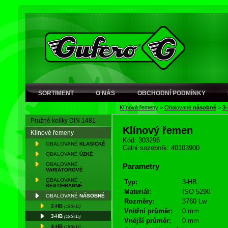
SORTIMENT
O NÁS
OBCHODNÍ PODMÍNKY
Klínové řemeny
>
Obalované
násobné
>
3
Pružné kolíky DIN 1481
Klínový řemen
Klínové řemeny
Kód: 303296
OBALOVANÉ
KLASICKÉ
Celní sazebník: 40103900
OBALOVANÉ
ÚZKÉ
OBALOVANÉ
Parametry
VARIÁTOROVÉ
OBALOVANÉ
Typ:
3-HB
ŠESTIHRANNÉ
Materiál:
ISO 5290
OBALOVANÉ
NÁSOBNÉ
Rozměry:
3760 Lw
2-HB
(16,5×15)
Vnitřní průměr:
0 mm
3-HB
(16,5×15)
Vnější průměr:
0 mm
4-HB
(16,5×15)