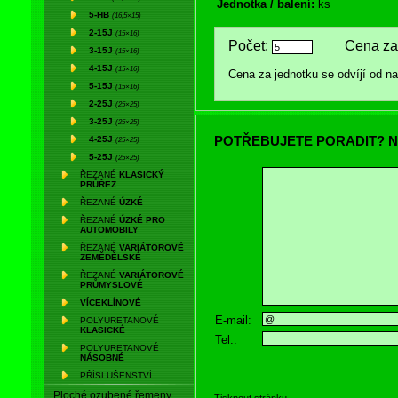
Jednotka / balení:
ks
5-HB
(16,5×15)
2-15J
(15×16)
Počet:
Cena za 
3-15J
(15×16)
4-15J
(15×16)
Cena za jednotku se odvíjí od 
5-15J
(15×16)
2-25J
(25×25)
3-25J
(25×25)
POTŘEBUJETE PORADIT? N
4-25J
(25×25)
5-25J
(25×25)
ŘEZANÉ
KLASICKÝ
PRŮŘEZ
ŘEZANÉ
ÚZKÉ
ŘEZANÉ
ÚZKÉ PRO
AUTOMOBILY
ŘEZANÉ
VARIÁTOROVÉ
ZEMĚDĚLSKÉ
ŘEZANÉ
VARIÁTOROVÉ
PRŮMYSLOVÉ
VÍCEKLÍNOVÉ
E-mail:
POLYURETANOVÉ
KLASICKÉ
Tel.:
POLYURETANOVÉ
NÁSOBNÉ
PŘÍSLUŠENSTVÍ
Ploché ozubené řemeny
Tisknout stránku