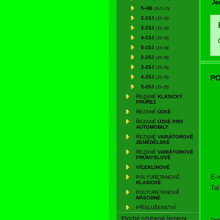
Je
5-HB
(16,5×15)
2-15J
(15×16)
3-15J
(15×16)
4-15J
(15×16)
5-15J
(15×16)
2-25J
(25×25)
3-25J
(25×25)
PO
4-25J
(25×25)
5-25J
(25×25)
ŘEZANÉ
KLASICKÝ
PRŮŘEZ
ŘEZANÉ
ÚZKÉ
ŘEZANÉ
ÚZKÉ PRO
AUTOMOBILY
ŘEZANÉ
VARIÁTOROVÉ
ZEMĚDĚLSKÉ
ŘEZANÉ
VARIÁTOROVÉ
PRŮMYSLOVÉ
VÍCEKLÍNOVÉ
E-m
POLYURETANOVÉ
KLASICKÉ
Tel
POLYURETANOVÉ
NÁSOBNÉ
PŘÍSLUŠENSTVÍ
Ploché ozubené řemeny
Tis