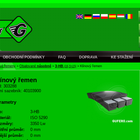
OBCHODNÍ PODMÍNKY
FAQ
DOPRAVA
KE STAŽENÍ
ové řemeny
>
Obalované
násobné
>
3-HB
>
Klínový řemen
(16,5×15)
línový řemen
: 303288
ní sazebník: 40103900
rametry
p:
3-HB
teriál:
ISO 5290
změry:
3350 Lw
itřní průměr:
0 mm
ější průměr:
0 mm