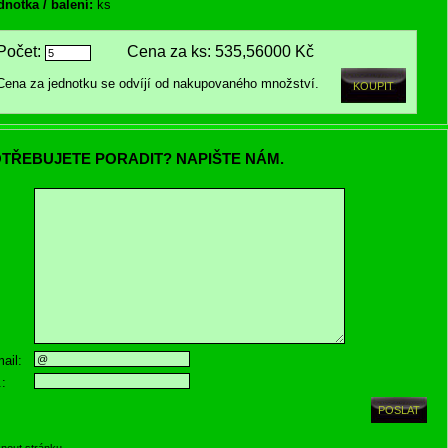
dnotka / balení:
ks
Počet:
Cena za ks:
535,56000 Kč
Cena za jednotku se odvíjí od nakupovaného množství.
TŘEBUJETE PORADIT? NAPIŠTE NÁM.
ail:
.:
knout stránku