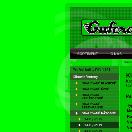
SORTIMENT
O NÁS
Klín
Pružné kolíky DIN 1481
K
Klínové řemeny
Kód
OBALOVANÉ
KLASICKÉ
Cel
OBALOVANÉ
ÚZKÉ
OBALOVANÉ
Pa
VARIÁTOROVÉ
OBALOVANÉ
Ty
ŠESTIHRANNÉ
Ma
OBALOVANÉ
NÁSOBNÉ
Ro
2-HB
(16,5×15)
Vn
3-HB
(16,5×15)
Vn
4-HB
(16,5×15)