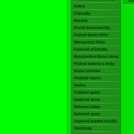
Gufera
O-kroužky
Manžety
Ploché těsnící kroužky
Pryžové těsnící šňůry
Mikroporézní šňůry
Kabelové průchodky
Bezazbestové těsnící desky
Pryžové koberce a desky
Mazací technika
Plastické mazivo
Hadice
Trubkové spony
Hadicové spony
Stahovací pásky
Kabelové spony
Segerové pojistné kroužky
Silentbloky