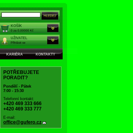
KOŠÍK
0 za 0,00000 Kč
UŽIVATEL
Přihlásit se
KARIÉRA
KONTAKTY
POTŘEBUJETE
PORADIT?
Pondělí - Pátek
7:00 - 15:30
Telefonní kontakt:
+420 469 333 666
+420 469 333 777
E-mail:
office@gufero.cz