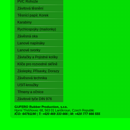
PVC Rohože
Závitová těsnění
Těsnící papír, Korek
Karabiny
Rychlospojky (mailonky)
Závěsná oka
Lanové napínáky
Lanové svorky
Závlačky a Pojistné kolíky
Klíče pro rozvodné skříně
Záslepky, Přísavky, Dorazy
Závěsová technika
USIT-kroužky
Třmeny a očnice
Závitové tyče DIN 976
GUFERO Rubber Production, s.r.o.
Horní Třešňovec 68, 563 01 Lanškroun, Czech Republic
IČO: 64791190
|
T: +420 469 333 666
|
M: +420 777 666 555