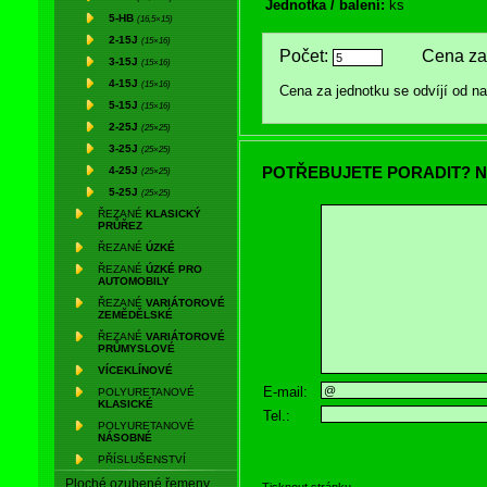
Jednotka / balení:
ks
5-HB
(16,5×15)
2-15J
(15×16)
Počet:
Cena za 
3-15J
(15×16)
4-15J
(15×16)
Cena za jednotku se odvíjí od 
5-15J
(15×16)
2-25J
(25×25)
3-25J
(25×25)
POTŘEBUJETE PORADIT? N
4-25J
(25×25)
5-25J
(25×25)
ŘEZANÉ
KLASICKÝ
PRŮŘEZ
ŘEZANÉ
ÚZKÉ
ŘEZANÉ
ÚZKÉ PRO
AUTOMOBILY
ŘEZANÉ
VARIÁTOROVÉ
ZEMĚDĚLSKÉ
ŘEZANÉ
VARIÁTOROVÉ
PRŮMYSLOVÉ
VÍCEKLÍNOVÉ
E-mail:
POLYURETANOVÉ
KLASICKÉ
Tel.:
POLYURETANOVÉ
NÁSOBNÉ
PŘÍSLUŠENSTVÍ
Ploché ozubené řemeny
Tisknout stránku