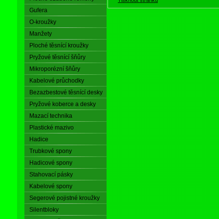
Gufera
O-kroužky
Manžety
Ploché těsnící kroužky
Pryžové těsnící šňůry
Mikroporézní šňůry
Kabelové průchodky
Bezazbestové těsnící desky
Pryžové koberce a desky
Mazací technika
Plastické mazivo
Hadice
Trubkové spony
Hadicové spony
Stahovací pásky
Kabelové spony
Segerové pojistné kroužky
Silentbloky