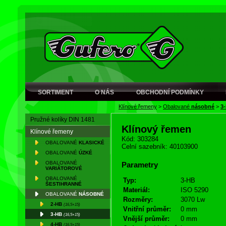
SORTIMENT
O NÁS
OBCHODNÍ PODMÍNKY
Klínové řemeny
>
Obalované
násobné
>
3
Pružné kolíky DIN 1481
Klínový řemen
Klínové řemeny
Kód: 303284
OBALOVANÉ
KLASICKÉ
Celní sazebník: 40103900
OBALOVANÉ
ÚZKÉ
OBALOVANÉ
Parametry
VARIÁTOROVÉ
OBALOVANÉ
Typ:
3-HB
ŠESTIHRANNÉ
Materiál:
ISO 5290
OBALOVANÉ
NÁSOBNÉ
Rozměry:
3070 Lw
2-HB
(16,5×15)
Vnitřní průměr:
0 mm
3-HB
(16,5×15)
Vnější průměr:
0 mm
4-HB
(16,5×15)