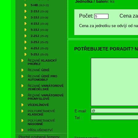
Jednotka / balení:
ks
5-HB
(16,5×15)
2-15J
(15×16)
Počet:
Cena za 
3-15J
(15×16)
4-15J
(15×16)
Cena za jednotku se odvíjí od 
5-15J
(15×16)
2-25J
(25×25)
3-25J
(25×25)
POTŘEBUJETE PORADIT? N
4-25J
(25×25)
5-25J
(25×25)
ŘEZANÉ
KLASICKÝ
PRŮŘEZ
ŘEZANÉ
ÚZKÉ
ŘEZANÉ
ÚZKÉ PRO
AUTOMOBILY
ŘEZANÉ
VARIÁTOROVÉ
ZEMĚDĚLSKÉ
ŘEZANÉ
VARIÁTOROVÉ
PRŮMYSLOVÉ
VÍCEKLÍNOVÉ
E-mail:
POLYURETANOVÉ
KLASICKÉ
Tel.:
POLYURETANOVÉ
NÁSOBNÉ
PŘÍSLUŠENSTVÍ
Ploché ozubené řemeny
Tisknout stránku