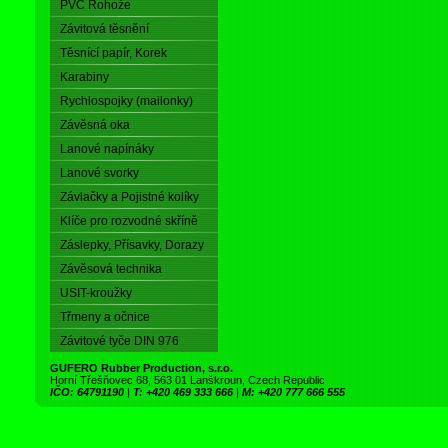
PVC Rohože
Závitová těsnění
Těsnící papír, Korek
Karabiny
Rychlospojky (mailonky)
Závěsná oka
Lanové napínáky
Lanové svorky
Závlačky a Pojistné kolíky
Klíče pro rozvodné skříně
Záslepky, Přísavky, Dorazy
Závěsová technika
USIT-kroužky
Třmeny a očnice
Závitové tyče DIN 976
GUFERO Rubber Production, s.r.o.
Horní Třešňovec 68, 563 01 Lanškroun, Czech Republic
IČO: 64791190
|
T: +420 469 333 666
|
M: +420 777 666 555