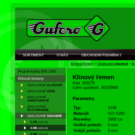
SORTIMENT
O NÁS
OBCHODNÍ PODMÍNKY
Klínové řemeny
>
Obalované
násobné
>
3
Pružné kolíky DIN 1481
Klínový řemen
Klínové řemeny
Kód: 303279
OBALOVANÉ
KLASICKÉ
Celní sazebník: 40103900
OBALOVANÉ
ÚZKÉ
OBALOVANÉ
Parametry
VARIÁTOROVÉ
OBALOVANÉ
Typ:
3-HB
ŠESTIHRANNÉ
Materiál:
ISO 5290
OBALOVANÉ
NÁSOBNÉ
Rozměry:
2900 Lw
2-HB
(16,5×15)
Vnitřní průměr:
0 mm
3-HB
(16,5×15)
Vnější průměr:
0 mm
4-HB
(16,5×15)