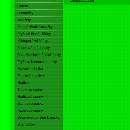
Gufera
O-kroužky
Manžety
Ploché těsnící kroužky
Pryžové těsnící šňůry
Mikroporézní šňůry
Kabelové průchodky
Bezazbestové těsnící desky
Pryžové koberce a desky
Mazací technika
Plastické mazivo
Hadice
Trubkové spony
Hadicové spony
Stahovací pásky
Kabelové spony
Segerové pojistné kroužky
Silentbloky