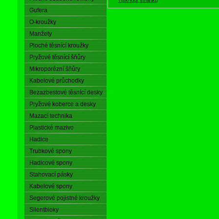
Gufera
O-kroužky
Manžety
Ploché těsnící kroužky
Pryžové těsnící šňůry
Mikroporézní šňůry
Kabelové průchodky
Bezazbestové těsnící desky
Pryžové koberce a desky
Mazací technika
Plastické mazivo
Hadice
Trubkové spony
Hadicové spony
Stahovací pásky
Kabelové spony
Segerové pojistné kroužky
Silentbloky