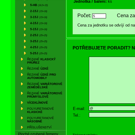
Jednotka / balení:
ks
5-HB
(16,5×15)
2-15J
(15×16)
Počet:
Cena za 
3-15J
(15×16)
4-15J
(15×16)
Cena za jednotku se odvíjí od 
5-15J
(15×16)
2-25J
(25×25)
3-25J
(25×25)
POTŘEBUJETE PORADIT? N
4-25J
(25×25)
5-25J
(25×25)
ŘEZANÉ
KLASICKÝ
PRŮŘEZ
ŘEZANÉ
ÚZKÉ
ŘEZANÉ
ÚZKÉ PRO
AUTOMOBILY
ŘEZANÉ
VARIÁTOROVÉ
ZEMĚDĚLSKÉ
ŘEZANÉ
VARIÁTOROVÉ
PRŮMYSLOVÉ
VÍCEKLÍNOVÉ
E-mail:
POLYURETANOVÉ
KLASICKÉ
Tel.:
POLYURETANOVÉ
NÁSOBNÉ
PŘÍSLUŠENSTVÍ
Ploché ozubené řemeny
Tisknout stránku