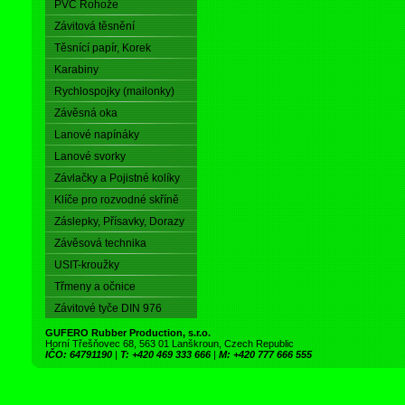
PVC Rohože
Závitová těsnění
Těsnící papír, Korek
Karabiny
Rychlospojky (mailonky)
Závěsná oka
Lanové napínáky
Lanové svorky
Závlačky a Pojistné kolíky
Klíče pro rozvodné skříně
Záslepky, Přísavky, Dorazy
Závěsová technika
USIT-kroužky
Třmeny a očnice
Závitové tyče DIN 976
GUFERO Rubber Production, s.r.o.
Horní Třešňovec 68, 563 01 Lanškroun, Czech Republic
IČO: 64791190
|
T: +420 469 333 666
|
M: +420 777 666 555