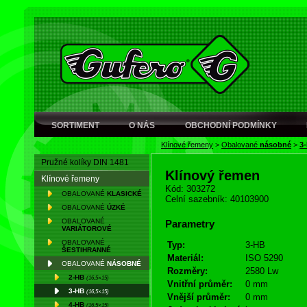
SORTIMENT
O NÁS
OBCHODNÍ PODMÍNKY
Klínové řemeny
>
Obalované
násobné
>
3
Pružné kolíky DIN 1481
Klínový řemen
Klínové řemeny
Kód: 303272
OBALOVANÉ
KLASICKÉ
Celní sazebník: 40103900
OBALOVANÉ
ÚZKÉ
OBALOVANÉ
Parametry
VARIÁTOROVÉ
OBALOVANÉ
Typ:
3-HB
ŠESTIHRANNÉ
Materiál:
ISO 5290
OBALOVANÉ
NÁSOBNÉ
Rozměry:
2580 Lw
2-HB
(16,5×15)
Vnitřní průměr:
0 mm
3-HB
(16,5×15)
Vnější průměr:
0 mm
4-HB
(16,5×15)