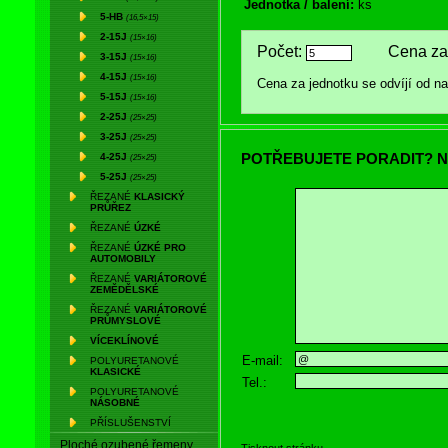
Jednotka / balení:
ks
5-HB
(16,5×15)
2-15J
(15×16)
Počet:
Cena za 
3-15J
(15×16)
4-15J
(15×16)
Cena za jednotku se odvíjí od 
5-15J
(15×16)
2-25J
(25×25)
3-25J
(25×25)
POTŘEBUJETE PORADIT? N
4-25J
(25×25)
5-25J
(25×25)
ŘEZANÉ
KLASICKÝ
PRŮŘEZ
ŘEZANÉ
ÚZKÉ
ŘEZANÉ
ÚZKÉ PRO
AUTOMOBILY
ŘEZANÉ
VARIÁTOROVÉ
ZEMĚDĚLSKÉ
ŘEZANÉ
VARIÁTOROVÉ
PRŮMYSLOVÉ
VÍCEKLÍNOVÉ
E-mail:
POLYURETANOVÉ
KLASICKÉ
Tel.:
POLYURETANOVÉ
NÁSOBNÉ
PŘÍSLUŠENSTVÍ
Ploché ozubené řemeny
Tisknout stránku