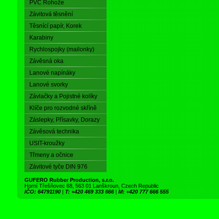
PVC Rohože
Závitová těsnění
Těsnící papír, Korek
Karabiny
Rychlospojky (mailonky)
Závěsná oka
Lanové napínáky
Lanové svorky
Závlačky a Pojistné kolíky
Klíče pro rozvodné skříně
Záslepky, Přísavky, Dorazy
Závěsová technika
USIT-kroužky
Třmeny a očnice
Závitové tyče DIN 976
GUFERO Rubber Production, s.r.o.
Horní Třešňovec 68, 563 01 Lanškroun, Czech Republic
IČO: 64791190
|
T: +420 469 333 666
|
M: +420 777 666 555