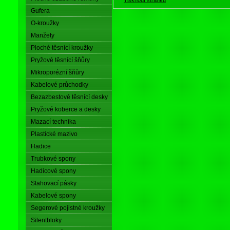
Gufera
O-kroužky
Manžety
Ploché těsnící kroužky
Pryžové těsnící šňůry
Mikroporézní šňůry
Kabelové průchodky
Bezazbestové těsnící desky
Pryžové koberce a desky
Mazací technika
Plastické mazivo
Hadice
Trubkové spony
Hadicové spony
Stahovací pásky
Kabelové spony
Segerové pojistné kroužky
Silentbloky