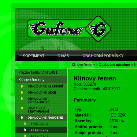
SORTIMENT
O NÁS
OBCHODNÍ PODMÍNKY
Klínové řemeny
>
Obalované
násobné
>
3
Pružné kolíky DIN 1481
Klínový řemen
Klínové řemeny
Kód: 303270
OBALOVANÉ
KLASICKÉ
Celní sazebník: 40103900
OBALOVANÉ
ÚZKÉ
OBALOVANÉ
Parametry
VARIÁTOROVÉ
OBALOVANÉ
Typ:
3-HB
ŠESTIHRANNÉ
Materiál:
ISO 5290
OBALOVANÉ
NÁSOBNÉ
Rozměry:
2500 Lw
2-HB
(16,5×15)
Vnitřní průměr:
0 mm
3-HB
(16,5×15)
Vnější průměr:
0 mm
4-HB
(16,5×15)