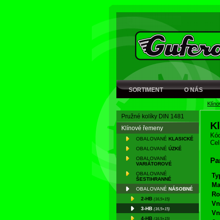
SORTIMENT
O NÁS
Klín
Pružné kolíky DIN 1481
K
Klínové řemeny
Kód
OBALOVANÉ
KLASICKÉ
Cel
OBALOVANÉ
ÚZKÉ
OBALOVANÉ
Pa
VARIÁTOROVÉ
OBALOVANÉ
Ty
ŠESTIHRANNÉ
Ma
OBALOVANÉ
NÁSOBNÉ
Ro
2-HB
(16,5×15)
Vn
3-HB
(16,5×15)
Vn
4-HB
(16,5×15)