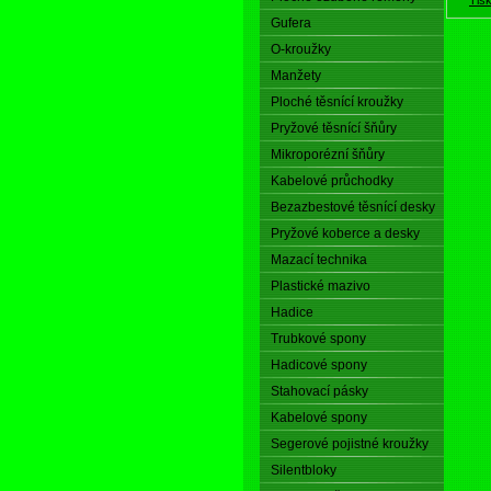
Gufera
O-kroužky
Manžety
Ploché těsnící kroužky
Pryžové těsnící šňůry
Mikroporézní šňůry
Kabelové průchodky
Bezazbestové těsnící desky
Pryžové koberce a desky
Mazací technika
Plastické mazivo
Hadice
Trubkové spony
Hadicové spony
Stahovací pásky
Kabelové spony
Segerové pojistné kroužky
Silentbloky