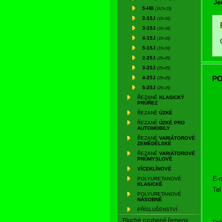
Je
5-HB
(16,5×15)
2-15J
(15×16)
3-15J
(15×16)
4-15J
(15×16)
5-15J
(15×16)
2-25J
(25×25)
3-25J
(25×25)
PO
4-25J
(25×25)
5-25J
(25×25)
ŘEZANÉ
KLASICKÝ
PRŮŘEZ
ŘEZANÉ
ÚZKÉ
ŘEZANÉ
ÚZKÉ PRO
AUTOMOBILY
ŘEZANÉ
VARIÁTOROVÉ
ZEMĚDĚLSKÉ
ŘEZANÉ
VARIÁTOROVÉ
PRŮMYSLOVÉ
VÍCEKLÍNOVÉ
E-m
POLYURETANOVÉ
KLASICKÉ
Tel
POLYURETANOVÉ
NÁSOBNÉ
PŘÍSLUŠENSTVÍ
Ploché ozubené řemeny
Tis