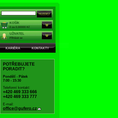
KOŠÍK
0 za 0,00000 Kč
UŽIVATEL
Přihlásit se
KARIÉRA
KONTAKTY
POTŘEBUJETE
PORADIT?
Pondělí - Pátek
7:00 - 15:30
Telefonní kontakt:
+420 469 333 666
+420 469 333 777
E-mail:
office@gufero.cz