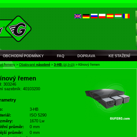
OBCHODNÍ PODMÍNKY
FAQ
DOPRAVA
KE STAŽENÍ
ové řemeny
>
Obalované
násobné
>
3-HB
>
Klínový řemen
(16,5×15)
línový řemen
: 303246
ní sazebník: 40103200
rametry
p:
3-HB
teriál:
ISO 5290
změry:
1670 Lw
itřní průměr:
0 mm
ější průměr:
0 mm