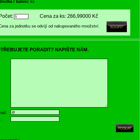
dnotka / balení:
ks
Počet:
Cena za ks:
266,99000 Kč
Cena za jednotku se odvíjí od nakupovaného množství.
TŘEBUJETE PORADIT? NAPIŠTE NÁM.
ail:
.:
knout stránku