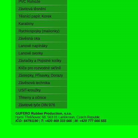
PVC Rohože
Závitová těsnění
Těsnící papír, Korek
Karabiny
Rychlospojky (mailonky)
Závěsná oka
Lanové napínáky
Lanové svorky
Závlačky a Pojistné kolíky
Klíče pro rozvodné skříně
Záslepky, Přísavky, Dorazy
Závěsová technika
USIT-kroužky
Třmeny a očnice
Závitové tyče DIN 976
GUFERO Rubber Production, s.r.o.
Horní Třešňovec 68, 563 01 Lanškroun, Czech Republic
IČO: 64791190
|
T: +420 469 333 666
|
M: +420 777 666 555