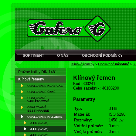
SORTIMENT
O NÁS
OBCHODNÍ PODMÍNKY
Klínové řemeny
>
Obalované
násobné
>
3
Pružné kolíky DIN 1481
Klínový řemen
Klínové řemeny
Kód: 303241
OBALOVANÉ
KLASICKÉ
Celní sazebník: 40103200
OBALOVANÉ
ÚZKÉ
OBALOVANÉ
Parametry
VARIÁTOROVÉ
OBALOVANÉ
Typ:
3-HB
ŠESTIHRANNÉ
Materiál:
ISO 5290
OBALOVANÉ
NÁSOBNÉ
Rozměry:
1450 Lw
2-HB
(16,5×15)
Vnitřní průměr:
0 mm
3-HB
(16,5×15)
Vnější průměr:
0 mm
4-HB
(16,5×15)