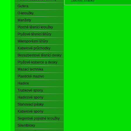
Gufera
O-kroužky
Manžety
Ploché těsnící kroužky
Pryžové těsnící šňůry
Mikroporézní šňůry
Kabelové průchodky
Bezazbestové těsnící desky
Pryžové koberce a desky
Mazací technika
Plastické mazivo
Hadice
Trubkové spony
Hadicové spony
Stahovací pásky
Kabelové spony
Segerové pojistné kroužky
Silentbloky