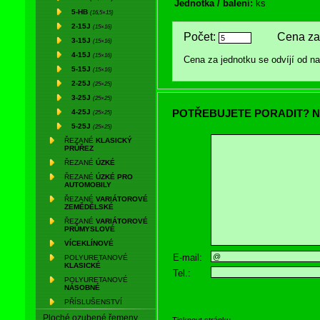
Jednotka / balení:
ks
5-HB
(16,5×15)
2-15J
(15×16)
Počet:
Cena za 
3-15J
(15×16)
4-15J
(15×16)
Cena za jednotku se odvíjí od 
5-15J
(15×16)
2-25J
(25×25)
3-25J
(25×25)
POTŘEBUJETE PORADIT? N
4-25J
(25×25)
5-25J
(25×25)
ŘEZANÉ
KLASICKÝ
PRŮŘEZ
ŘEZANÉ
ÚZKÉ
ŘEZANÉ
ÚZKÉ PRO
AUTOMOBILY
ŘEZANÉ
VARIÁTOROVÉ
ZEMĚDĚLSKÉ
ŘEZANÉ
VARIÁTOROVÉ
PRŮMYSLOVÉ
VÍCEKLÍNOVÉ
E-mail:
POLYURETANOVÉ
KLASICKÉ
Tel.:
POLYURETANOVÉ
NÁSOBNÉ
PŘÍSLUŠENSTVÍ
Ploché ozubené řemeny
Tisknout stránku