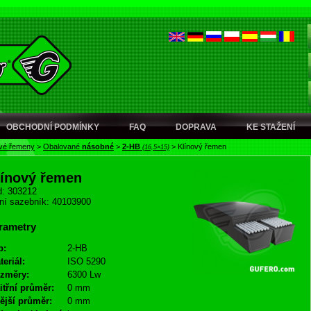
OBCHODNÍ PODMÍNKY
FAQ
DOPRAVA
KE STAŽENÍ
ové řemeny
>
Obalované
násobné
>
2-HB
>
Klínový řemen
(16,5×15)
línový řemen
: 303212
ní sazebník: 40103900
rametry
p:
2-HB
teriál:
ISO 5290
změry:
6300 Lw
itřní průměr:
0 mm
ější průměr:
0 mm