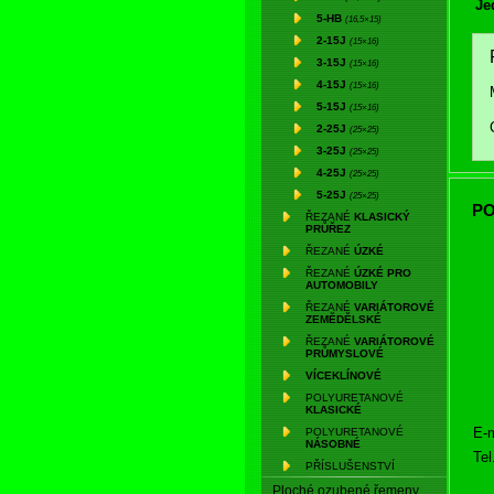
Je
5-HB
(16,5×15)
2-15J
(15×16)
3-15J
(15×16)
4-15J
(15×16)
5-15J
(15×16)
2-25J
(25×25)
3-25J
(25×25)
4-25J
(25×25)
5-25J
(25×25)
PO
ŘEZANÉ
KLASICKÝ
PRŮŘEZ
ŘEZANÉ
ÚZKÉ
ŘEZANÉ
ÚZKÉ PRO
AUTOMOBILY
ŘEZANÉ
VARIÁTOROVÉ
ZEMĚDĚLSKÉ
ŘEZANÉ
VARIÁTOROVÉ
PRŮMYSLOVÉ
VÍCEKLÍNOVÉ
POLYURETANOVÉ
KLASICKÉ
E-m
POLYURETANOVÉ
NÁSOBNÉ
Tel
PŘÍSLUŠENSTVÍ
Ploché ozubené řemeny