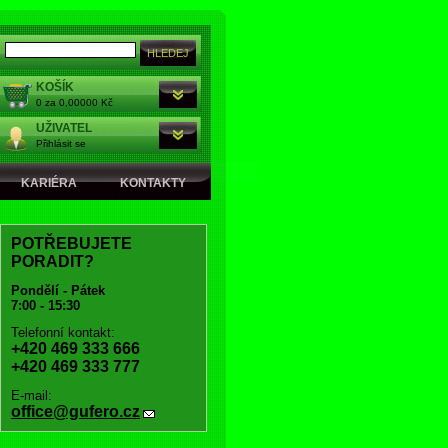
KOŠÍK
0 za 0,00000 Kč
UŽIVATEL
Přihlásit se
KARIÉRA
KONTAKTY
POTŘEBUJETE
PORADIT?
Pondělí - Pátek
7:00 - 15:30
Telefonní kontakt:
+420 469 333 666
+420 469 333 777
E-mail:
office@gufero.cz