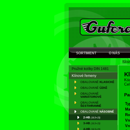
SORTIMENT
O NÁS
Klín
Pružné kolíky DIN 1481
K
Klínové řemeny
Kód
OBALOVANÉ
KLASICKÉ
Cel
OBALOVANÉ
ÚZKÉ
OBALOVANÉ
Pa
VARIÁTOROVÉ
OBALOVANÉ
Ty
ŠESTIHRANNÉ
Ma
OBALOVANÉ
NÁSOBNÉ
Ro
2-HB
(16,5×15)
Vn
3-HB
(16,5×15)
Vn
4-HB
(16,5×15)