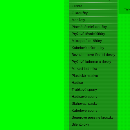
Gufera
Tis
O-kroužky
Manžety
Ploché těsnící kroužky
Pryžové těsnící šňůry
Mikroporézní šňůry
Kabelové průchodky
Bezazbestové těsnící desky
Pryžové koberce a desky
Mazací technika
Plastické mazivo
Hadice
Trubkové spony
Hadicové spony
Stahovací pásky
Kabelové spony
Segerové pojistné kroužky
Silentbloky