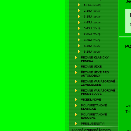
Je
5-HB
(16,5×15)
2-15J
(15×16)
3-15J
(15×16)
4-15J
(15×16)
5-15J
(15×16)
2-25J
(25×25)
3-25J
(25×25)
PO
4-25J
(25×25)
5-25J
(25×25)
ŘEZANÉ
KLASICKÝ
PRŮŘEZ
ŘEZANÉ
ÚZKÉ
ŘEZANÉ
ÚZKÉ PRO
AUTOMOBILY
ŘEZANÉ
VARIÁTOROVÉ
ZEMĚDĚLSKÉ
ŘEZANÉ
VARIÁTOROVÉ
PRŮMYSLOVÉ
VÍCEKLÍNOVÉ
E-m
POLYURETANOVÉ
KLASICKÉ
Tel
POLYURETANOVÉ
NÁSOBNÉ
PŘÍSLUŠENSTVÍ
Ploché ozubené řemeny
Tis