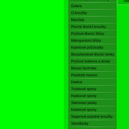
Gufera
O-kroužky
Manžety
Ploché těsnící kroužky
Pryžové těsnící šňůry
Mikroporézní šňůry
Kabelové průchodky
Bezazbestové těsnící desky
Pryžové koberce a desky
Mazací technika
Plastické mazivo
Hadice
Trubkové spony
Hadicové spony
Stahovací pásky
Kabelové spony
Segerové pojistné kroužky
Silentbloky