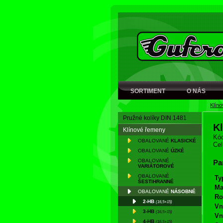
SORTIMENT
O NÁS
Klín
Pružné kolíky DIN 1481
K
Klínové řemeny
Kód
OBALOVANÉ
KLASICKÉ
Cel
OBALOVANÉ
ÚZKÉ
OBALOVANÉ
Pa
VARIÁTOROVÉ
OBALOVANÉ
Ty
ŠESTIHRANNÉ
Ma
OBALOVANÉ
NÁSOBNÉ
Ro
2-HB
(16,5×15)
Vn
3-HB
(16,5×15)
Vn
4-HB
(16,5×15)