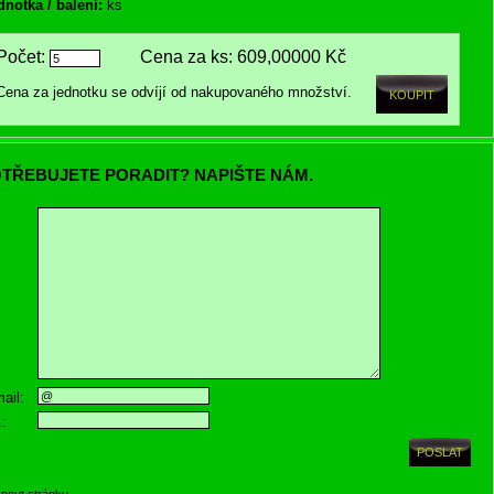
dnotka / balení:
ks
Počet:
Cena za ks:
609,00000 Kč
Cena za jednotku se odvíjí od nakupovaného množství.
TŘEBUJETE PORADIT? NAPIŠTE NÁM.
ail:
.:
knout stránku