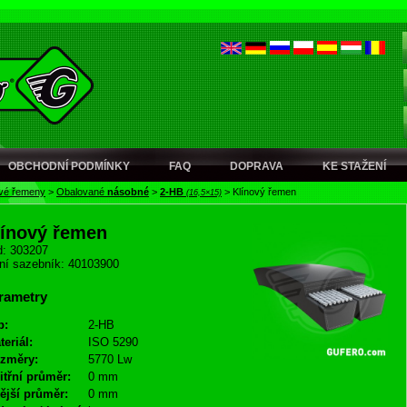
OBCHODNÍ PODMÍNKY
FAQ
DOPRAVA
KE STAŽENÍ
ové řemeny
>
Obalované
násobné
>
2-HB
>
Klínový řemen
(16,5×15)
línový řemen
: 303207
ní sazebník: 40103900
rametry
p:
2-HB
teriál:
ISO 5290
změry:
5770 Lw
itřní průměr:
0 mm
ější průměr:
0 mm