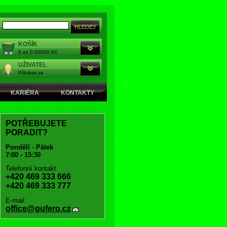
KOŠÍK
0 za 0,00000 Kč
UŽIVATEL
Přihlásit se
KARIÉRA
KONTAKTY
POTŘEBUJETE
PORADIT?
Pondělí - Pátek
7:00 - 15:30
Telefonní kontakt:
+420 469 333 666
+420 469 333 777
E-mail:
office@gufero.cz