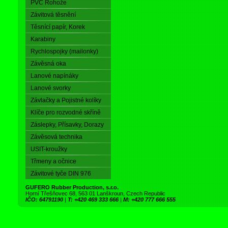
PVC Rohože
Závitová těsnění
Těsnící papír, Korek
Karabiny
Rychlospojky (mailonky)
Závěsná oka
Lanové napínáky
Lanové svorky
Závlačky a Pojistné kolíky
Klíče pro rozvodné skříně
Záslepky, Přísavky, Dorazy
Závěsová technika
USIT-kroužky
Třmeny a očnice
Závitové tyče DIN 976
GUFERO Rubber Production, s.r.o.
Horní Třešňovec 68, 563 01 Lanškroun, Czech Republic
IČO: 64791190
|
T: +420 469 333 666
|
M: +420 777 666 555