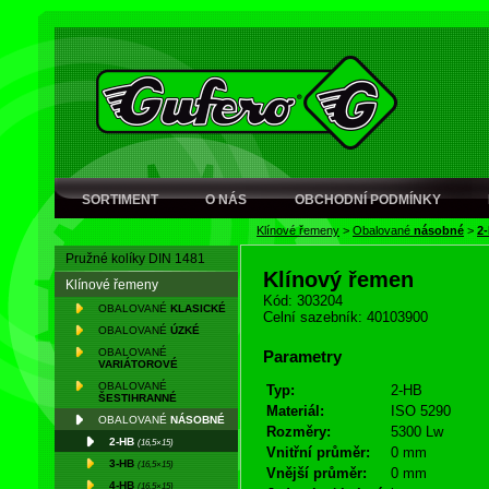
SORTIMENT
O NÁS
OBCHODNÍ PODMÍNKY
Klínové řemeny
>
Obalované
násobné
>
2
Pružné kolíky DIN 1481
Klínový řemen
Klínové řemeny
Kód: 303204
OBALOVANÉ
KLASICKÉ
Celní sazebník: 40103900
OBALOVANÉ
ÚZKÉ
OBALOVANÉ
Parametry
VARIÁTOROVÉ
OBALOVANÉ
Typ:
2-HB
ŠESTIHRANNÉ
Materiál:
ISO 5290
OBALOVANÉ
NÁSOBNÉ
Rozměry:
5300 Lw
2-HB
(16,5×15)
Vnitřní průměr:
0 mm
3-HB
(16,5×15)
Vnější průměr:
0 mm
4-HB
(16,5×15)