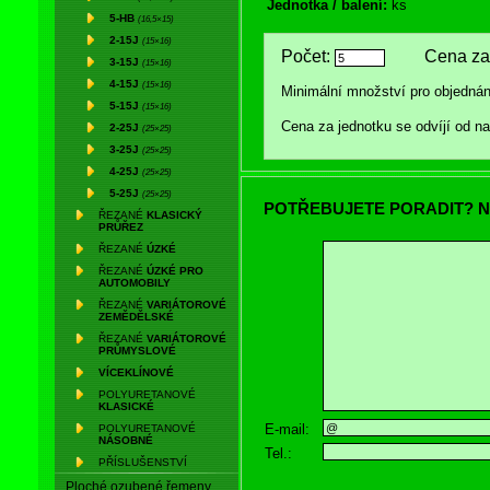
Jednotka / balení:
ks
5-HB
(16,5×15)
2-15J
(15×16)
Počet:
Cena za 
3-15J
(15×16)
4-15J
(15×16)
Minimální množství pro objednán
5-15J
(15×16)
Cena za jednotku se odvíjí od 
2-25J
(25×25)
3-25J
(25×25)
4-25J
(25×25)
5-25J
(25×25)
POTŘEBUJETE PORADIT? N
ŘEZANÉ
KLASICKÝ
PRŮŘEZ
ŘEZANÉ
ÚZKÉ
ŘEZANÉ
ÚZKÉ PRO
AUTOMOBILY
ŘEZANÉ
VARIÁTOROVÉ
ZEMĚDĚLSKÉ
ŘEZANÉ
VARIÁTOROVÉ
PRŮMYSLOVÉ
VÍCEKLÍNOVÉ
POLYURETANOVÉ
KLASICKÉ
E-mail:
POLYURETANOVÉ
NÁSOBNÉ
Tel.:
PŘÍSLUŠENSTVÍ
Ploché ozubené řemeny