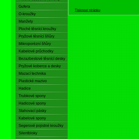
Gufera
Tisknout stránku
O-kroužky
Manžety
Ploché těsnící kroužky
Pryžové těsnící šňůry
Mikroporézní šňůry
Kabelové průchodky
Bezazbestové těsnící desky
Pryžové koberce a desky
Mazací technika
Plastické mazivo
Hadice
Trubkové spony
Hadicové spony
Stahovací pásky
Kabelové spony
Segerové pojistné kroužky
Silentbloky