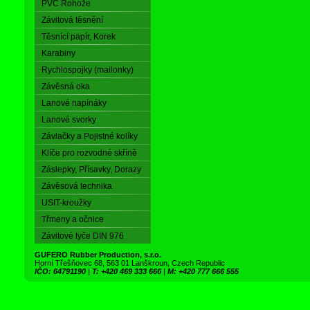
PVC Rohože
Závitová těsnění
Těsnící papír, Korek
Karabiny
Rychlospojky (mailonky)
Závěsná oka
Lanové napínáky
Lanové svorky
Závlačky a Pojistné kolíky
Klíče pro rozvodné skříně
Záslepky, Přísavky, Dorazy
Závěsová technika
USIT-kroužky
Třmeny a očnice
Závitové tyče DIN 976
GUFERO Rubber Production, s.r.o.
Horní Třešňovec 68, 563 01 Lanškroun, Czech Republic
IČO: 64791190
|
T: +420 469 333 666
|
M: +420 777 666 555