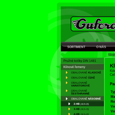
SORTIMENT
O NÁS
Klín
Pružné kolíky DIN 1481
K
Klínové řemeny
Kód
OBALOVANÉ
KLASICKÉ
Cel
OBALOVANÉ
ÚZKÉ
OBALOVANÉ
Pa
VARIÁTOROVÉ
OBALOVANÉ
Ty
ŠESTIHRANNÉ
Ma
OBALOVANÉ
NÁSOBNÉ
Ro
2-HB
(16,5×15)
Vn
3-HB
(16,5×15)
Vn
4-HB
(16,5×15)