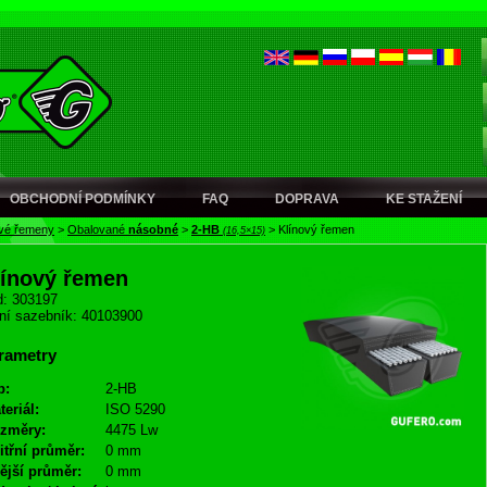
OBCHODNÍ PODMÍNKY
FAQ
DOPRAVA
KE STAŽENÍ
ové řemeny
>
Obalované
násobné
>
2-HB
>
Klínový řemen
(16,5×15)
línový řemen
: 303197
ní sazebník: 40103900
rametry
p:
2-HB
teriál:
ISO 5290
změry:
4475 Lw
itřní průměr:
0 mm
ější průměr:
0 mm