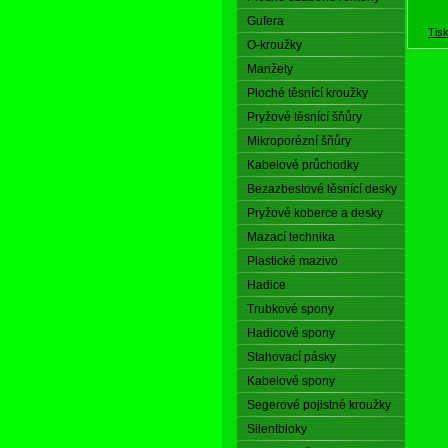
Gufera
Tis
O-kroužky
Manžety
Ploché těsnící kroužky
Pryžové těsnící šňůry
Mikroporézní šňůry
Kabelové průchodky
Bezazbestové těsnící desky
Pryžové koberce a desky
Mazací technika
Plastické mazivo
Hadice
Trubkové spony
Hadicové spony
Stahovací pásky
Kabelové spony
Segerové pojistné kroužky
Silentbloky