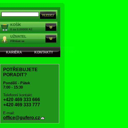
KOŠÍK
0 za 0,00000 Kč
UŽIVATEL
Přihlásit se
KARIÉRA
KONTAKTY
POTŘEBUJETE
PORADIT?
Pondělí - Pátek
7:00 - 15:30
Telefonní kontakt:
+420 469 333 666
+420 469 333 777
E-mail:
office@gufero.cz