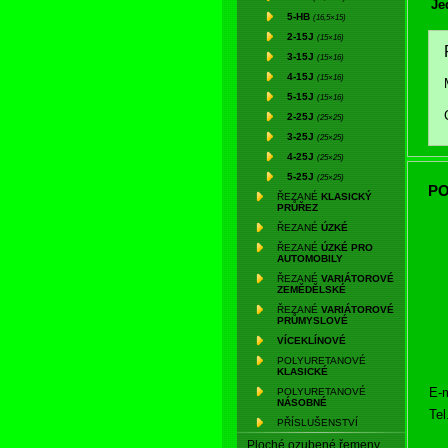
Je
5-HB
(16,5×15)
2-15J
(15×16)
3-15J
(15×16)
4-15J
(15×16)
5-15J
(15×16)
2-25J
(25×25)
3-25J
(25×25)
4-25J
(25×25)
5-25J
(25×25)
PO
ŘEZANÉ
KLASICKÝ
PRŮŘEZ
ŘEZANÉ
ÚZKÉ
ŘEZANÉ
ÚZKÉ PRO
AUTOMOBILY
ŘEZANÉ
VARIÁTOROVÉ
ZEMĚDĚLSKÉ
ŘEZANÉ
VARIÁTOROVÉ
PRŮMYSLOVÉ
VÍCEKLÍNOVÉ
POLYURETANOVÉ
KLASICKÉ
E-m
POLYURETANOVÉ
NÁSOBNÉ
Tel
PŘÍSLUŠENSTVÍ
Ploché ozubené řemeny