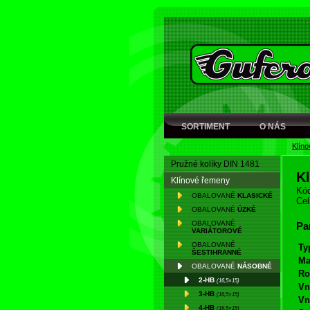
SORTIMENT
O NÁS
Klín
Pružné kolíky DIN 1481
K
Klínové řemeny
Kód
OBALOVANÉ
KLASICKÉ
Cel
OBALOVANÉ
ÚZKÉ
OBALOVANÉ
Pa
VARIÁTOROVÉ
OBALOVANÉ
Ty
ŠESTIHRANNÉ
Ma
OBALOVANÉ
NÁSOBNÉ
Ro
2-HB
(16,5×15)
Vn
3-HB
(16,5×15)
Vn
4-HB
(16,5×15)