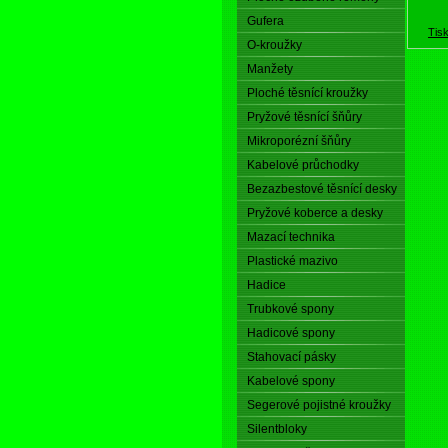
Gufera
Tis
O-kroužky
Manžety
Ploché těsnící kroužky
Pryžové těsnící šňůry
Mikroporézní šňůry
Kabelové průchodky
Bezazbestové těsnící desky
Pryžové koberce a desky
Mazací technika
Plastické mazivo
Hadice
Trubkové spony
Hadicové spony
Stahovací pásky
Kabelové spony
Segerové pojistné kroužky
Silentbloky