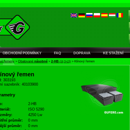
OBCHODNÍ PODMÍNKY
FAQ
DOPRAVA
KE STAŽENÍ
ové řemeny
>
Obalované
násobné
>
2-HB
>
Klínový řemen
(16,5×15)
línový řemen
: 303193
ní sazebník: 40103900
rametry
p:
2-HB
teriál:
ISO 5290
změry:
4250 Lw
itřní průměr:
0 mm
ější průměr:
0 mm