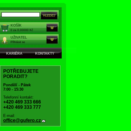
KOŠÍK
0 za 0,00000 Kč
UŽIVATEL
Přihlásit se
KARIÉRA
KONTAKTY
POTŘEBUJETE
PORADIT?
Pondělí - Pátek
7:00 - 15:30
Telefonní kontakt:
+420 469 333 666
+420 469 333 777
E-mail:
office@gufero.cz