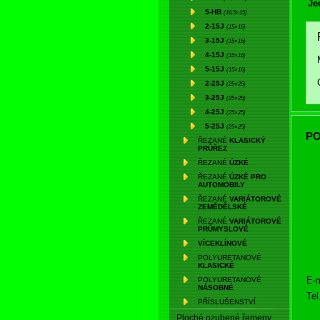
Je
5-HB
(16,5×15)
2-15J
(15×16)
3-15J
(15×16)
4-15J
(15×16)
5-15J
(15×16)
2-25J
(25×25)
3-25J
(25×25)
4-25J
(25×25)
5-25J
(25×25)
PO
ŘEZANÉ
KLASICKÝ
PRŮŘEZ
ŘEZANÉ
ÚZKÉ
ŘEZANÉ
ÚZKÉ PRO
AUTOMOBILY
ŘEZANÉ
VARIÁTOROVÉ
ZEMĚDĚLSKÉ
ŘEZANÉ
VARIÁTOROVÉ
PRŮMYSLOVÉ
VÍCEKLÍNOVÉ
POLYURETANOVÉ
KLASICKÉ
E-m
POLYURETANOVÉ
NÁSOBNÉ
Tel
PŘÍSLUŠENSTVÍ
Ploché ozubené řemeny