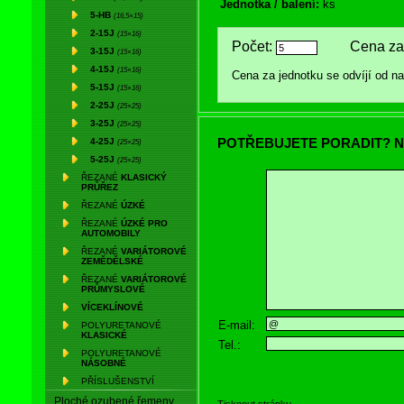
Jednotka / balení:
ks
5-HB
(16,5×15)
2-15J
(15×16)
Počet:
Cena za 
3-15J
(15×16)
4-15J
(15×16)
Cena za jednotku se odvíjí od 
5-15J
(15×16)
2-25J
(25×25)
3-25J
(25×25)
POTŘEBUJETE PORADIT? N
4-25J
(25×25)
5-25J
(25×25)
ŘEZANÉ
KLASICKÝ
PRŮŘEZ
ŘEZANÉ
ÚZKÉ
ŘEZANÉ
ÚZKÉ PRO
AUTOMOBILY
ŘEZANÉ
VARIÁTOROVÉ
ZEMĚDĚLSKÉ
ŘEZANÉ
VARIÁTOROVÉ
PRŮMYSLOVÉ
VÍCEKLÍNOVÉ
E-mail:
POLYURETANOVÉ
KLASICKÉ
Tel.:
POLYURETANOVÉ
NÁSOBNÉ
PŘÍSLUŠENSTVÍ
Ploché ozubené řemeny
Tisknout stránku