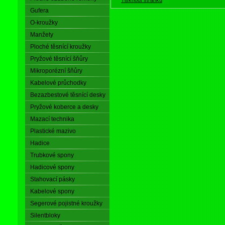
Gufera
O-kroužky
Manžety
Ploché těsnící kroužky
Pryžové těsnící šňůry
Mikroporézní šňůry
Kabelové průchodky
Bezazbestové těsnící desky
Pryžové koberce a desky
Mazací technika
Plastické mazivo
Hadice
Trubkové spony
Hadicové spony
Stahovací pásky
Kabelové spony
Segerové pojistné kroužky
Silentbloky