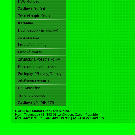
PVC Rohože
Závitová těsnění
Těsnící papír, Korek
Karabiny
Rychlospojky (mailonky)
Závěsná oka
Lanové napínáky
Lanové svorky
Závlačky a Pojistné kolíky
Klíče pro rozvodné skříně
Záslepky, Přísavky, Dorazy
Závěsová technika
USIT-kroužky
Třmeny a očnice
Závitové tyče DIN 976
GUFERO Rubber Production, s.r.o.
Horní Třešňovec 68, 563 01 Lanškroun, Czech Republic
IČO: 64791190
|
T: +420 469 333 666
|
M: +420 777 666 555