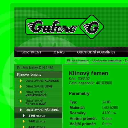
SORTIMENT
O NÁS
OBCHODNÍ PODMÍNKY
Klínové řemeny
>
Obalované
násobné
>
2
Pružné kolíky DIN 1481
Klínový řemen
Klínové řemeny
Kód: 303192
OBALOVANÉ
KLASICKÉ
Celní sazebník: 40103900
OBALOVANÉ
ÚZKÉ
OBALOVANÉ
Parametry
VARIÁTOROVÉ
OBALOVANÉ
Typ:
2-HB
ŠESTIHRANNÉ
Materiál:
ISO 5290
OBALOVANÉ
NÁSOBNÉ
Rozměry:
4120 Lw
2-HB
(16,5×15)
Vnitřní průměr:
0 mm
3-HB
(16,5×15)
Vnější průměr:
0 mm
4-HB
(16,5×15)