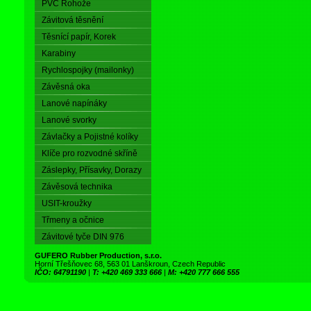
PVC Rohože
Závitová těsnění
Těsnící papír, Korek
Karabiny
Rychlospojky (mailonky)
Závěsná oka
Lanové napínáky
Lanové svorky
Závlačky a Pojistné kolíky
Klíče pro rozvodné skříně
Záslepky, Přísavky, Dorazy
Závěsová technika
USIT-kroužky
Třmeny a očnice
Závitové tyče DIN 976
GUFERO Rubber Production, s.r.o.
Horní Třešňovec 68, 563 01 Lanškroun, Czech Republic
IČO: 64791190
|
T: +420 469 333 666
|
M: +420 777 666 555