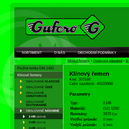
SORTIMENT
O NÁS
OBCHODNÍ PODMÍNKY
Klínové řemeny
>
Obalované
násobné
>
2
Pružné kolíky DIN 1481
Klínový řemen
Klínové řemeny
Kód: 303188
OBALOVANÉ
KLASICKÉ
Celní sazebník: 40103900
OBALOVANÉ
ÚZKÉ
OBALOVANÉ
Parametry
VARIÁTOROVÉ
OBALOVANÉ
Typ:
2-HB
ŠESTIHRANNÉ
Materiál:
ISO 5290
OBALOVANÉ
NÁSOBNÉ
Rozměry:
3870 Lw
2-HB
(16,5×15)
Vnitřní průměr:
0 mm
3-HB
(16,5×15)
Vnější průměr:
0 mm
4-HB
(16,5×15)