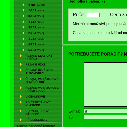
Jednotka / balení:
ks
5-HB
(16,5×15)
2-15J
(15×16)
Počet:
Cena za 
3-15J
(15×16)
4-15J
(15×16)
Minimální množství pro objednán
5-15J
(15×16)
Cena za jednotku se odvíjí od 
2-25J
(25×25)
3-25J
(25×25)
4-25J
(25×25)
5-25J
(25×25)
POTŘEBUJETE PORADIT? N
ŘEZANÉ
KLASICKÝ
PRŮŘEZ
ŘEZANÉ
ÚZKÉ
ŘEZANÉ
ÚZKÉ PRO
AUTOMOBILY
ŘEZANÉ
VARIÁTOROVÉ
ZEMĚDĚLSKÉ
ŘEZANÉ
VARIÁTOROVÉ
PRŮMYSLOVÉ
VÍCEKLÍNOVÉ
POLYURETANOVÉ
KLASICKÉ
E-mail:
POLYURETANOVÉ
NÁSOBNÉ
Tel.:
PŘÍSLUŠENSTVÍ
Ploché ozubené řemeny