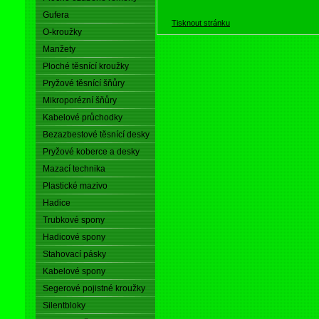
Gufera
Tisknout stránku
O-kroužky
Manžety
Ploché těsnící kroužky
Pryžové těsnící šňůry
Mikroporézní šňůry
Kabelové průchodky
Bezazbestové těsnící desky
Pryžové koberce a desky
Mazací technika
Plastické mazivo
Hadice
Trubkové spony
Hadicové spony
Stahovací pásky
Kabelové spony
Segerové pojistné kroužky
Silentbloky