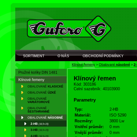
SORTIMENT
O NÁS
OBCHODNÍ PODMÍNKY
Klínové řemeny
>
Obalované
násobné
>
2
Pružné kolíky DIN 1481
Klínový řemen
Klínové řemeny
Kód: 303186
OBALOVANÉ
KLASICKÉ
Celní sazebník: 40103900
OBALOVANÉ
ÚZKÉ
OBALOVANÉ
Parametry
VARIÁTOROVÉ
OBALOVANÉ
Typ:
2-HB
ŠESTIHRANNÉ
Materiál:
ISO 5290
OBALOVANÉ
NÁSOBNÉ
Rozměry:
3800 Lw
2-HB
(16,5×15)
Vnitřní průměr:
0 mm
3-HB
(16,5×15)
Vnější průměr:
0 mm
4-HB
(16,5×15)