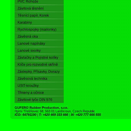
PVC Rohože
Závitová těsnění
Těsnící papír, Korek
Karabiny
Rychlospojky (mailonky)
Závěsná oka
Lanové napínáky
Lanové svorky
Závlačky a Pojistné kolíky
Klíče pro rozvodné skříně
Záslepky, Přísavky, Dorazy
Závěsová technika
USIT-kroužky
Třmeny a očnice
Závitové tyče DIN 976
GUFERO Rubber Production, s.r.o.
Horní Třešňovec 68, 563 01 Lanškroun, Czech Republic
IČO: 64791190
|
T: +420 469 333 666
|
M: +420 777 666 555