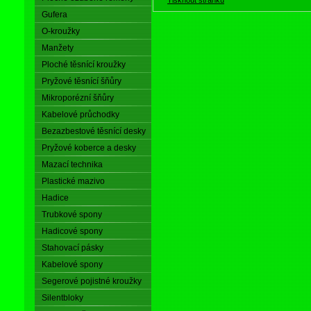
Gufera
O-kroužky
Manžety
Ploché těsnící kroužky
Pryžové těsnící šňůry
Mikroporézní šňůry
Kabelové průchodky
Bezazbestové těsnící desky
Pryžové koberce a desky
Mazací technika
Plastické mazivo
Hadice
Trubkové spony
Hadicové spony
Stahovací pásky
Kabelové spony
Segerové pojistné kroužky
Silentbloky