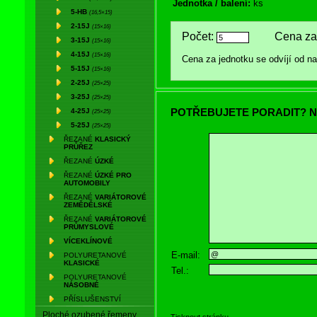
Jednotka / balení:
ks
5-HB
(16,5×15)
2-15J
(15×16)
Počet:
Cena za 
3-15J
(15×16)
4-15J
(15×16)
Cena za jednotku se odvíjí od 
5-15J
(15×16)
2-25J
(25×25)
3-25J
(25×25)
POTŘEBUJETE PORADIT? N
4-25J
(25×25)
5-25J
(25×25)
ŘEZANÉ
KLASICKÝ
PRŮŘEZ
ŘEZANÉ
ÚZKÉ
ŘEZANÉ
ÚZKÉ PRO
AUTOMOBILY
ŘEZANÉ
VARIÁTOROVÉ
ZEMĚDĚLSKÉ
ŘEZANÉ
VARIÁTOROVÉ
PRŮMYSLOVÉ
VÍCEKLÍNOVÉ
E-mail:
POLYURETANOVÉ
KLASICKÉ
Tel.:
POLYURETANOVÉ
NÁSOBNÉ
PŘÍSLUŠENSTVÍ
Ploché ozubené řemeny
Tisknout stránku