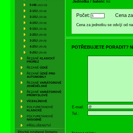
Jednotka / balení:
ks
5-HB
(16,5×15)
2-15J
(15×16)
Počet:
Cena za 
3-15J
(15×16)
4-15J
(15×16)
Cena za jednotku se odvíjí od 
5-15J
(15×16)
2-25J
(25×25)
3-25J
(25×25)
POTŘEBUJETE PORADIT? N
4-25J
(25×25)
5-25J
(25×25)
ŘEZANÉ
KLASICKÝ
PRŮŘEZ
ŘEZANÉ
ÚZKÉ
ŘEZANÉ
ÚZKÉ PRO
AUTOMOBILY
ŘEZANÉ
VARIÁTOROVÉ
ZEMĚDĚLSKÉ
ŘEZANÉ
VARIÁTOROVÉ
PRŮMYSLOVÉ
VÍCEKLÍNOVÉ
E-mail:
POLYURETANOVÉ
KLASICKÉ
Tel.:
POLYURETANOVÉ
NÁSOBNÉ
PŘÍSLUŠENSTVÍ
Ploché ozubené řemeny
Tisknout stránku