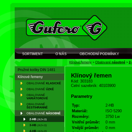
SORTIMENT
O NÁS
OBCHODNÍ PODMÍNKY
Klínové řemeny
>
Obalované
násobné
>
2
Pružné kolíky DIN 1481
Klínový řemen
Klínové řemeny
Kód: 303183
OBALOVANÉ
KLASICKÉ
Celní sazebník: 40103900
OBALOVANÉ
ÚZKÉ
OBALOVANÉ
Parametry
VARIÁTOROVÉ
OBALOVANÉ
Typ:
2-HB
ŠESTIHRANNÉ
Materiál:
ISO 5290
OBALOVANÉ
NÁSOBNÉ
Rozměry:
3750 Lw
2-HB
(16,5×15)
Vnitřní průměr:
0 mm
3-HB
(16,5×15)
Vnější průměr:
0 mm
4-HB
(16,5×15)