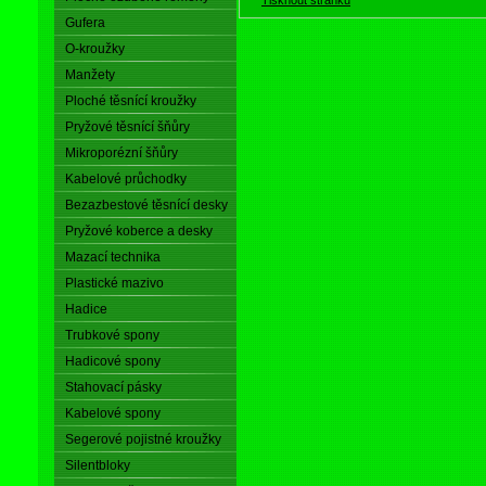
Gufera
O-kroužky
Manžety
Ploché těsnící kroužky
Pryžové těsnící šňůry
Mikroporézní šňůry
Kabelové průchodky
Bezazbestové těsnící desky
Pryžové koberce a desky
Mazací technika
Plastické mazivo
Hadice
Trubkové spony
Hadicové spony
Stahovací pásky
Kabelové spony
Segerové pojistné kroužky
Silentbloky