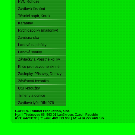
PVC Rohože
Závitová těsnění
Těsnící papír, Korek
Karabiny
Rychlospojky (mailonky)
Závěsná oka
Lanové napínáky
Lanové svorky
Závlačky a Pojistné kolíky
Klíče pro rozvodné skříně
Záslepky, Přísavky, Dorazy
Závěsová technika
USIT-kroužky
Třmeny a očnice
Závitové tyče DIN 976
GUFERO Rubber Production, s.r.o.
Horní Třešňovec 68, 563 01 Lanškroun, Czech Republic
IČO: 64791190
|
T: +420 469 333 666
|
M: +420 777 666 555