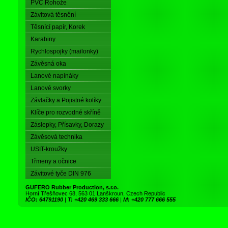
PVC Rohože
Závitová těsnění
Těsnící papír, Korek
Karabiny
Rychlospojky (mailonky)
Závěsná oka
Lanové napínáky
Lanové svorky
Závlačky a Pojistné kolíky
Klíče pro rozvodné skříně
Záslepky, Přísavky, Dorazy
Závěsová technika
USIT-kroužky
Třmeny a očnice
Závitové tyče DIN 976
GUFERO Rubber Production, s.r.o.
Horní Třešňovec 68, 563 01 Lanškroun, Czech Republic
IČO: 64791190
|
T: +420 469 333 666
|
M: +420 777 666 555