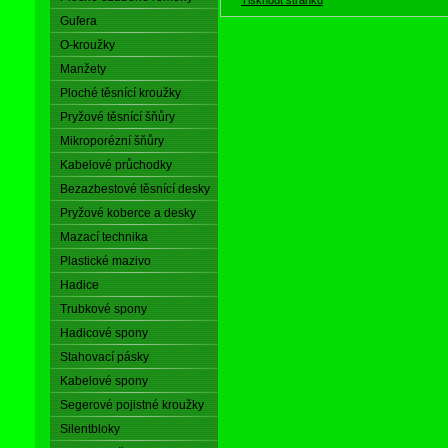
Gufera
O-kroužky
Manžety
Ploché těsnící kroužky
Pryžové těsnící šňůry
Mikroporézní šňůry
Kabelové průchodky
Bezazbestové těsnící desky
Pryžové koberce a desky
Mazací technika
Plastické mazivo
Hadice
Trubkové spony
Hadicové spony
Stahovací pásky
Kabelové spony
Segerové pojistné kroužky
Silentbloky