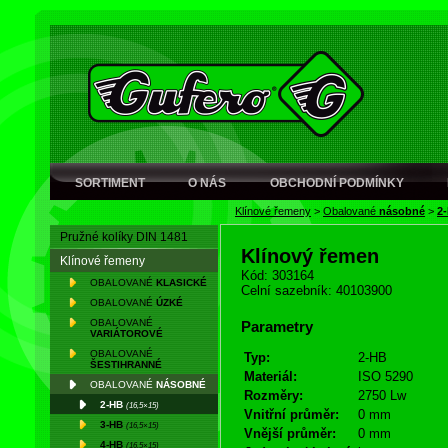
SORTIMENT
O NÁS
OBCHODNÍ PODMÍNKY
Klínové řemeny
>
Obalované
násobné
>
2
Pružné kolíky DIN 1481
Klínový řemen
Klínové řemeny
Kód: 303164
OBALOVANÉ
KLASICKÉ
Celní sazebník: 40103900
OBALOVANÉ
ÚZKÉ
OBALOVANÉ
Parametry
VARIÁTOROVÉ
OBALOVANÉ
Typ:
2-HB
ŠESTIHRANNÉ
Materiál:
ISO 5290
OBALOVANÉ
NÁSOBNÉ
Rozměry:
2750 Lw
2-HB
(16,5×15)
Vnitřní průměr:
0 mm
3-HB
(16,5×15)
Vnější průměr:
0 mm
4-HB
(16,5×15)