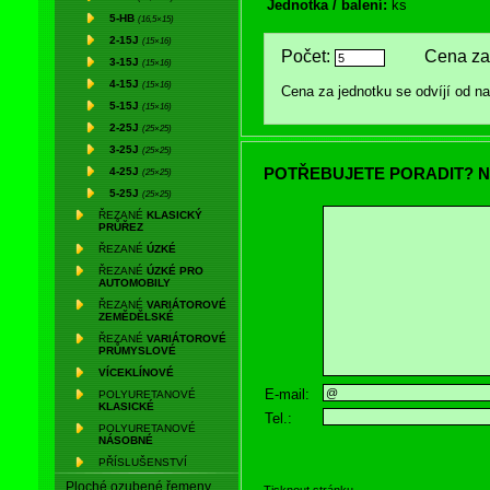
Jednotka / balení:
ks
5-HB
(16,5×15)
2-15J
(15×16)
Počet:
Cena za 
3-15J
(15×16)
4-15J
(15×16)
Cena za jednotku se odvíjí od 
5-15J
(15×16)
2-25J
(25×25)
3-25J
(25×25)
POTŘEBUJETE PORADIT? N
4-25J
(25×25)
5-25J
(25×25)
ŘEZANÉ
KLASICKÝ
PRŮŘEZ
ŘEZANÉ
ÚZKÉ
ŘEZANÉ
ÚZKÉ PRO
AUTOMOBILY
ŘEZANÉ
VARIÁTOROVÉ
ZEMĚDĚLSKÉ
ŘEZANÉ
VARIÁTOROVÉ
PRŮMYSLOVÉ
VÍCEKLÍNOVÉ
E-mail:
POLYURETANOVÉ
KLASICKÉ
Tel.:
POLYURETANOVÉ
NÁSOBNÉ
PŘÍSLUŠENSTVÍ
Ploché ozubené řemeny
Tisknout stránku