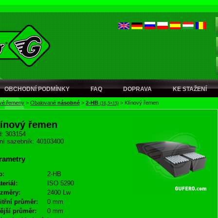
OBCHODNÍ PODMÍNKY
FAQ
DOPRAVA
KE STAŽENÍ
ové řemeny
>
Obalované
násobné
>
2-HB
>
Klínový řemen
(16,5×15)
línový řemen
: 303154
ní sazebník: 40103400
rametry
p:
2-HB
teriál:
ISO 5290
změry:
2400 Lw
itřní průměr:
0 mm
ější průměr:
0 mm