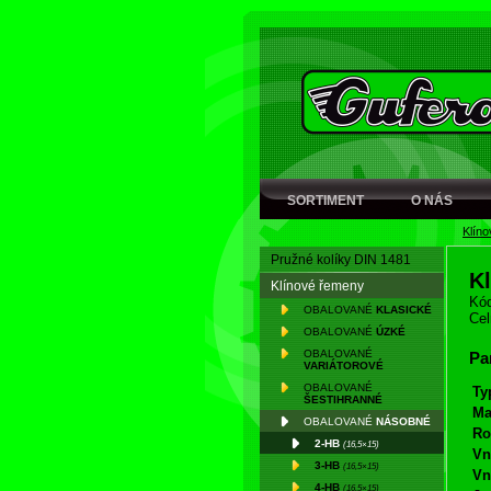
SORTIMENT
O NÁS
Klín
Pružné kolíky DIN 1481
K
Klínové řemeny
Kód
OBALOVANÉ
KLASICKÉ
Cel
OBALOVANÉ
ÚZKÉ
OBALOVANÉ
Pa
VARIÁTOROVÉ
OBALOVANÉ
Ty
ŠESTIHRANNÉ
Ma
OBALOVANÉ
NÁSOBNÉ
Ro
2-HB
(16,5×15)
Vn
3-HB
(16,5×15)
Vn
4-HB
(16,5×15)