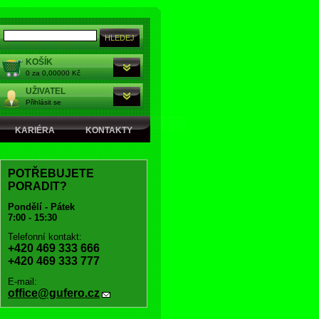
KOŠÍK
0 za 0,00000 Kč
UŽIVATEL
Přihlásit se
KARIÉRA
KONTAKTY
POTŘEBUJETE
PORADIT?
Pondělí - Pátek
7:00 - 15:30
Telefonní kontakt:
+420 469 333 666
+420 469 333 777
E-mail:
office@gufero.cz