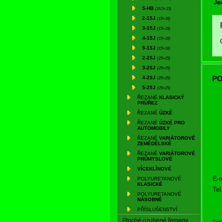
Je
5-HB
(16,5×15)
2-15J
(15×16)
3-15J
(15×16)
4-15J
(15×16)
5-15J
(15×16)
2-25J
(25×25)
3-25J
(25×25)
PO
4-25J
(25×25)
5-25J
(25×25)
ŘEZANÉ
KLASICKÝ
PRŮŘEZ
ŘEZANÉ
ÚZKÉ
ŘEZANÉ
ÚZKÉ PRO
AUTOMOBILY
ŘEZANÉ
VARIÁTOROVÉ
ZEMĚDĚLSKÉ
ŘEZANÉ
VARIÁTOROVÉ
PRŮMYSLOVÉ
VÍCEKLÍNOVÉ
E-m
POLYURETANOVÉ
KLASICKÉ
Tel
POLYURETANOVÉ
NÁSOBNÉ
PŘÍSLUŠENSTVÍ
Ploché ozubené řemeny
Tis