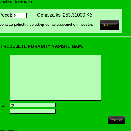
dnotka / balení:
ks
Počet:
Cena za ks:
253,31000 Kč
Cena za jednotku se odvíjí od nakupovaného množství.
TŘEBUJETE PORADIT? NAPIŠTE NÁM.
ail:
.:
knout stránku