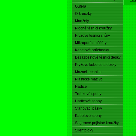
Gufera
O-kroužky
Manžety
Ploché těsnící kroužky
Pryžové těsnící šňůry
Mikroporézní šňůry
Kabelové průchodky
Bezazbestové těsnící desky
Pryžové koberce a desky
Mazací technika
Plastické mazivo
Hadice
Trubkové spony
Hadicové spony
Stahovací pásky
Kabelové spony
Segerové pojistné kroužky
Silentbloky