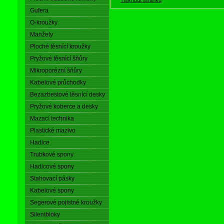
Gufera
O-kroužky
Manžety
Ploché těsnící kroužky
Pryžové těsnící šňůry
Mikroporézní šňůry
Kabelové průchodky
Bezazbestové těsnící desky
Pryžové koberce a desky
Mazací technika
Plastické mazivo
Hadice
Trubkové spony
Hadicové spony
Stahovací pásky
Kabelové spony
Segerové pojistné kroužky
Silentbloky