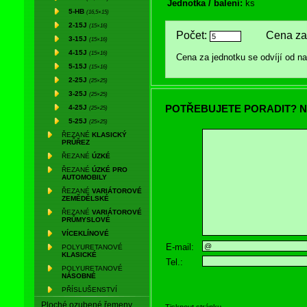
Jednotka / balení:
ks
5-HB
(16,5×15)
2-15J
(15×16)
Počet:
Cena za 
3-15J
(15×16)
4-15J
(15×16)
Cena za jednotku se odvíjí od 
5-15J
(15×16)
2-25J
(25×25)
3-25J
(25×25)
POTŘEBUJETE PORADIT? N
4-25J
(25×25)
5-25J
(25×25)
ŘEZANÉ
KLASICKÝ
PRŮŘEZ
ŘEZANÉ
ÚZKÉ
ŘEZANÉ
ÚZKÉ PRO
AUTOMOBILY
ŘEZANÉ
VARIÁTOROVÉ
ZEMĚDĚLSKÉ
ŘEZANÉ
VARIÁTOROVÉ
PRŮMYSLOVÉ
VÍCEKLÍNOVÉ
E-mail:
POLYURETANOVÉ
KLASICKÉ
Tel.:
POLYURETANOVÉ
NÁSOBNÉ
PŘÍSLUŠENSTVÍ
Ploché ozubené řemeny
Tisknout stránku