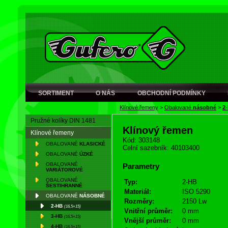
SORTIMENT
O NÁS
OBCHODNÍ PODMÍNKY
Klínové řemeny
>
Obalované
násobné
>
2
Pružné kolíky DIN 1481
Klínový řemen
Klínové řemeny
Kód: 303148
OBALOVANÉ
KLASICKÉ
Celní sazebník: 40103400
OBALOVANÉ
ÚZKÉ
OBALOVANÉ
Parametry
VARIÁTOROVÉ
OBALOVANÉ
Typ:
2-HB
ŠESTIHRANNÉ
Materiál:
ISO 5290
OBALOVANÉ
NÁSOBNÉ
Rozměry:
2150 Lw
2-HB
(16,5×15)
Vnitřní průměr:
0 mm
3-HB
(16,5×15)
Vnější průměr:
0 mm
4-HB
(16,5×15)