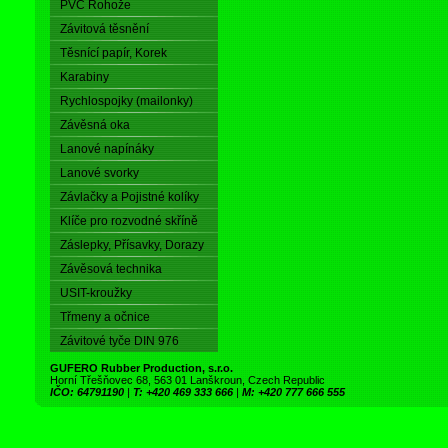
PVC Rohože
Závitová těsnění
Těsnící papír, Korek
Karabiny
Rychlospojky (mailonky)
Závěsná oka
Lanové napínáky
Lanové svorky
Závlačky a Pojistné kolíky
Klíče pro rozvodné skříně
Záslepky, Přísavky, Dorazy
Závěsová technika
USIT-kroužky
Třmeny a očnice
Závitové tyče DIN 976
GUFERO Rubber Production, s.r.o.
Horní Třešňovec 68, 563 01 Lanškroun, Czech Republic
IČO: 64791190
|
T: +420 469 333 666
|
M: +420 777 666 555