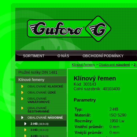
SORTIMENT
O NÁS
OBCHODNÍ PODMÍNKY
Klínové řemeny
>
Obalované
násobné
>
2
Pružné kolíky DIN 1481
Klínový řemen
Klínové řemeny
Kód: 303143
OBALOVANÉ
KLASICKÉ
Celní sazebník: 40103400
OBALOVANÉ
ÚZKÉ
OBALOVANÉ
Parametry
VARIÁTOROVÉ
OBALOVANÉ
Typ:
2-HB
ŠESTIHRANNÉ
Materiál:
ISO 5290
OBALOVANÉ
NÁSOBNÉ
Rozměry:
1950 Lw
2-HB
(16,5×15)
Vnitřní průměr:
0 mm
3-HB
(16,5×15)
Vnější průměr:
0 mm
4-HB
(16,5×15)