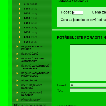
Jednotka / balení:
ks
5-HB
(16,5×15)
2-15J
(15×16)
Počet:
Cena za 
3-15J
(15×16)
4-15J
(15×16)
Cena za jednotku se odvíjí od 
5-15J
(15×16)
2-25J
(25×25)
3-25J
(25×25)
POTŘEBUJETE PORADIT? N
4-25J
(25×25)
5-25J
(25×25)
ŘEZANÉ
KLASICKÝ
PRŮŘEZ
ŘEZANÉ
ÚZKÉ
ŘEZANÉ
ÚZKÉ PRO
AUTOMOBILY
ŘEZANÉ
VARIÁTOROVÉ
ZEMĚDĚLSKÉ
ŘEZANÉ
VARIÁTOROVÉ
PRŮMYSLOVÉ
VÍCEKLÍNOVÉ
E-mail:
POLYURETANOVÉ
KLASICKÉ
Tel.:
POLYURETANOVÉ
NÁSOBNÉ
PŘÍSLUŠENSTVÍ
Ploché ozubené řemeny
Tisknout stránku