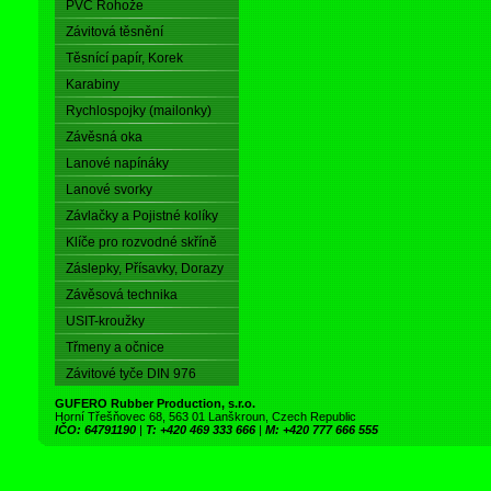
PVC Rohože
Závitová těsnění
Těsnící papír, Korek
Karabiny
Rychlospojky (mailonky)
Závěsná oka
Lanové napínáky
Lanové svorky
Závlačky a Pojistné kolíky
Klíče pro rozvodné skříně
Záslepky, Přísavky, Dorazy
Závěsová technika
USIT-kroužky
Třmeny a očnice
Závitové tyče DIN 976
GUFERO Rubber Production, s.r.o.
Horní Třešňovec 68, 563 01 Lanškroun, Czech Republic
IČO: 64791190
|
T: +420 469 333 666
|
M: +420 777 666 555