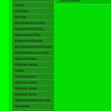
Gufera
O-kroužky
Manžety
Ploché těsnící kroužky
Pryžové těsnící šňůry
Mikroporézní šňůry
Kabelové průchodky
Bezazbestové těsnící desky
Pryžové koberce a desky
Mazací technika
Plastické mazivo
Hadice
Trubkové spony
Hadicové spony
Stahovací pásky
Kabelové spony
Segerové pojistné kroužky
Silentbloky