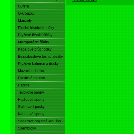
Gufera
O-kroužky
Manžety
Ploché těsnící kroužky
Pryžové těsnící šňůry
Mikroporézní šňůry
Kabelové průchodky
Bezazbestové těsnící desky
Pryžové koberce a desky
Mazací technika
Plastické mazivo
Hadice
Trubkové spony
Hadicové spony
Stahovací pásky
Kabelové spony
Segerové pojistné kroužky
Silentbloky