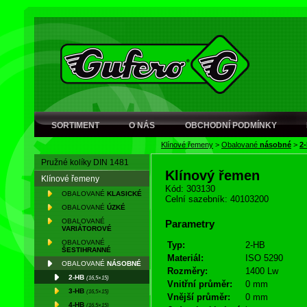
SORTIMENT
O NÁS
OBCHODNÍ PODMÍNKY
Klínové řemeny
>
Obalované
násobné
>
2
Pružné kolíky DIN 1481
Klínový řemen
Klínové řemeny
Kód: 303130
OBALOVANÉ
KLASICKÉ
Celní sazebník: 40103200
OBALOVANÉ
ÚZKÉ
OBALOVANÉ
Parametry
VARIÁTOROVÉ
OBALOVANÉ
Typ:
2-HB
ŠESTIHRANNÉ
Materiál:
ISO 5290
OBALOVANÉ
NÁSOBNÉ
Rozměry:
1400 Lw
2-HB
(16,5×15)
Vnitřní průměr:
0 mm
3-HB
(16,5×15)
Vnější průměr:
0 mm
4-HB
(16,5×15)