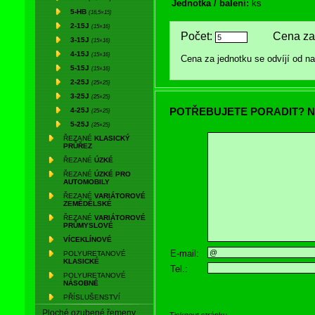
Jednotka / balení:
ks
5-HB
(16,5×15)
2-15J
(15×16)
Počet:
Cena za 
3-15J
(15×16)
4-15J
(15×16)
Cena za jednotku se odvíjí od 
5-15J
(15×16)
2-25J
(25×25)
3-25J
(25×25)
POTŘEBUJETE PORADIT? N
4-25J
(25×25)
5-25J
(25×25)
ŘEZANÉ
KLASICKÝ
PRŮŘEZ
ŘEZANÉ
ÚZKÉ
ŘEZANÉ
ÚZKÉ PRO
AUTOMOBILY
ŘEZANÉ
VARIÁTOROVÉ
ZEMĚDĚLSKÉ
ŘEZANÉ
VARIÁTOROVÉ
PRŮMYSLOVÉ
VÍCEKLÍNOVÉ
E-mail:
POLYURETANOVÉ
KLASICKÉ
Tel.:
POLYURETANOVÉ
NÁSOBNÉ
PŘÍSLUŠENSTVÍ
Ploché ozubené řemeny
Tisknout stránku