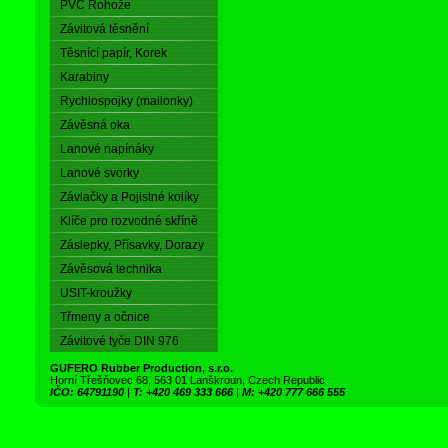
PVC Rohože
Závitová těsnění
Těsnící papír, Korek
Karabiny
Rychlospojky (mailonky)
Závěsná oka
Lanové napínáky
Lanové svorky
Závlačky a Pojistné kolíky
Klíče pro rozvodné skříně
Záslepky, Přísavky, Dorazy
Závěsová technika
USIT-kroužky
Třmeny a očnice
Závitové tyče DIN 976
GUFERO Rubber Production, s.r.o.
Horní Třešňovec 68, 563 01 Lanškroun, Czech Republic
IČO: 64791190
|
T: +420 469 333 666
|
M: +420 777 666 555