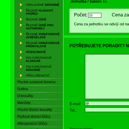
Jednotka / balení:
ks
OBALOVANÉ
NÁSOBNÉ
ŘEZANÉ
KLASICKÝ
PRŮŘEZ
Počet:
Cena za 
ŘEZANÉ
ÚZKÉ
Cena za jednotku se odvíjí od 
ŘEZANÉ
ÚZKÉ PRO
AUTOMOBILY
ŘEZANÉ
VARIÁTOROVÉ
ZEMĚDĚLSKÉ
ŘEZANÉ
VARIÁTOROVÉ
POTŘEBUJETE PORADIT? N
PRŮMYSLOVÉ
VÍCEKLÍNOVÉ
POLYURETANOVÉ
KLASICKÉ
POLYURETANOVÉ
NÁSOBNÉ
PŘÍSLUŠENSTVÍ
Ploché ozubené řemeny
Gufera
O-kroužky
Manžety
E-mail:
Ploché těsnící kroužky
Tel.:
Pryžové těsnící šňůry
Mikroporézní šňůry
Tisknout stránku