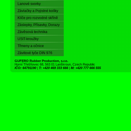
Lanové svorky
Závlačky a Pojistné kolíky
Klíče pro rozvodné skříně
Záslepky, Přísavky, Dorazy
Závěsová technika
USIT-kroužky
Třmeny a očnice
Závitové tyče DIN 976
GUFERO Rubber Production, s.r.o.
Horní Třešňovec 68, 563 01 Lanškroun, Czech Republic
IČO: 64791190
|
T: +420 469 333 666
|
M: +420 777 666 555