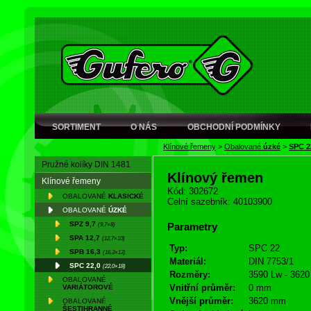
SORTIMENT
O NÁS
OBCHODNÍ PODMÍNKY
Klínové řemeny
>
Obalované
úzké
>
SPC 2
Pružné kolíky DIN 1481
Klínový řemen
Klínové řemeny
Kód: 302672
OBALOVANÉ
KLASICKÉ
Celní sazebník: 40103900
OBALOVANÉ
ÚZKÉ
SPZ 9,7
(9,7×8)
Parametry
SPA 12,7
(12,7×10)
Typ:
SPC 22
SPB 16,3
(16,3×13)
Materiál:
DIN 7753/1
SPC 22,0
(22,0×18)
Rozměry:
3590 Lw - 3620
OBALOVANÉ
Vnitřní průměr:
0 mm
VARIÁTOROVÉ
Vnější průměr:
3620 mm
OBALOVANÉ
ŠESTIHRANNÉ