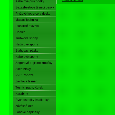
Kabelové průchodky
Bezazbestové těsnící desky
Pryžové koberce a desky
Mazací technika
Plastické mazivo
Hadice
Trubkové spony
Hadicové spony
Stahovací pásky
Kabelové spony
Segerové pojistné kroužky
Silentbloky
PVC Rohože
Závitová těsnění
Těsnící papír, Korek
Karabiny
Rychlospojky (mailonky)
Závěsná oka
Lanové napínáky