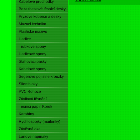
Kabelové průchodky
Bezazbestové těsnící desky
Pryžové koberce a desky
Mazací technika
Plastické mazivo
Hadice
Trubkové spony
Hadicové spony
Stahovací pásky
Kabelové spony
Segerové pojistné kroužky
Silentbloky
PVC Rohože
Závitová těsnění
Těsnící papír, Korek
Karabiny
Rychlospojky (mailonky)
Závěsná oka
Lanové napínáky