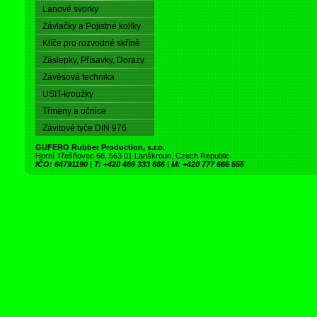
Lanové svorky
Závlačky a Pojistné kolíky
Klíče pro rozvodné skříně
Záslepky, Přísavky, Dorazy
Závěsová technika
USIT-kroužky
Třmeny a očnice
Závitové tyče DIN 976
GUFERO Rubber Production, s.r.o.
Horní Třešňovec 68, 563 01 Lanškroun, Czech Republic
IČO: 64791190
|
T: +420 469 333 666
|
M: +420 777 666 555