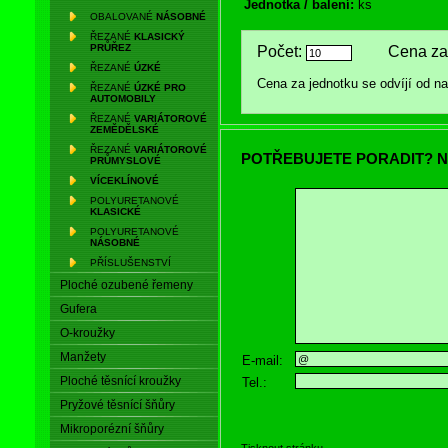
Jednotka / balení:
ks
OBALOVANÉ
NÁSOBNÉ
ŘEZANÉ
KLASICKÝ
PRŮŘEZ
Počet:
Cena za 
ŘEZANÉ
ÚZKÉ
Cena za jednotku se odvíjí od 
ŘEZANÉ
ÚZKÉ PRO
AUTOMOBILY
ŘEZANÉ
VARIÁTOROVÉ
ZEMĚDĚLSKÉ
ŘEZANÉ
VARIÁTOROVÉ
POTŘEBUJETE PORADIT? N
PRŮMYSLOVÉ
VÍCEKLÍNOVÉ
POLYURETANOVÉ
KLASICKÉ
POLYURETANOVÉ
NÁSOBNÉ
PŘÍSLUŠENSTVÍ
Ploché ozubené řemeny
Gufera
O-kroužky
Manžety
E-mail:
Ploché těsnící kroužky
Tel.:
Pryžové těsnící šňůry
Mikroporézní šňůry
Tisknout stránku