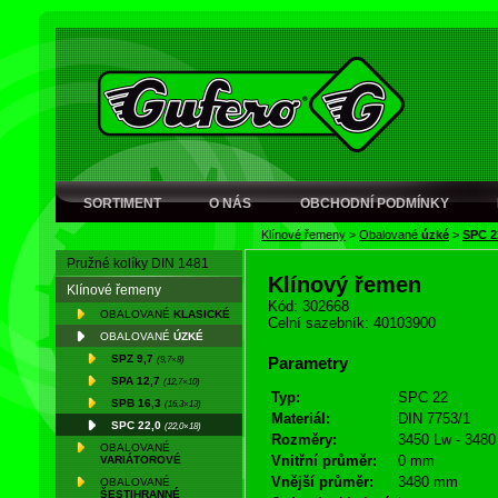
SORTIMENT
O NÁS
OBCHODNÍ PODMÍNKY
Klínové řemeny
>
Obalované
úzké
>
SPC 2
Pružné kolíky DIN 1481
Klínový řemen
Klínové řemeny
Kód: 302668
OBALOVANÉ
KLASICKÉ
Celní sazebník: 40103900
OBALOVANÉ
ÚZKÉ
SPZ 9,7
(9,7×8)
Parametry
SPA 12,7
(12,7×10)
Typ:
SPC 22
SPB 16,3
(16,3×13)
Materiál:
DIN 7753/1
SPC 22,0
(22,0×18)
Rozměry:
3450 Lw - 3480
OBALOVANÉ
Vnitřní průměr:
0 mm
VARIÁTOROVÉ
Vnější průměr:
3480 mm
OBALOVANÉ
ŠESTIHRANNÉ