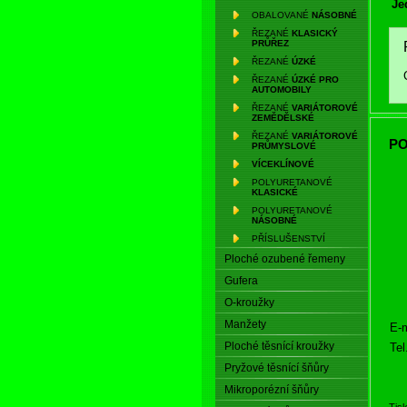
Je
OBALOVANÉ
NÁSOBNÉ
ŘEZANÉ
KLASICKÝ
PRŮŘEZ
ŘEZANÉ
ÚZKÉ
ŘEZANÉ
ÚZKÉ PRO
AUTOMOBILY
ŘEZANÉ
VARIÁTOROVÉ
ZEMĚDĚLSKÉ
ŘEZANÉ
VARIÁTOROVÉ
PO
PRŮMYSLOVÉ
VÍCEKLÍNOVÉ
POLYURETANOVÉ
KLASICKÉ
POLYURETANOVÉ
NÁSOBNÉ
PŘÍSLUŠENSTVÍ
Ploché ozubené řemeny
Gufera
O-kroužky
Manžety
E-m
Ploché těsnící kroužky
Tel
Pryžové těsnící šňůry
Mikroporézní šňůry
Tis