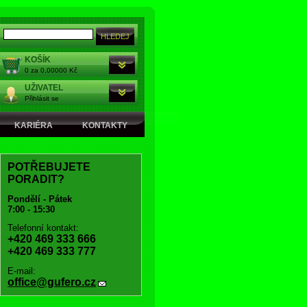
KOŠÍK
0 za 0,00000 Kč
UŽIVATEL
Přihlásit se
KARIÉRA
KONTAKTY
POTŘEBUJETE
PORADIT?
Pondělí - Pátek
7:00 - 15:30
Telefonní kontakt:
+420 469 333 666
+420 469 333 777
E-mail:
office@gufero.cz