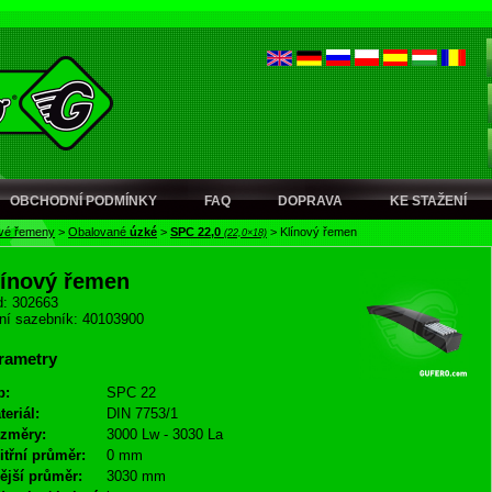
OBCHODNÍ PODMÍNKY
FAQ
DOPRAVA
KE STAŽENÍ
ové řemeny
>
Obalované
úzké
>
SPC 22,0
>
Klínový řemen
(22,0×18)
línový řemen
: 302663
ní sazebník: 40103900
rametry
p:
SPC 22
teriál:
DIN 7753/1
změry:
3000 Lw - 3030 La
itřní průměr:
0 mm
ější průměr:
3030 mm