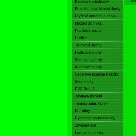
Kabelové průchodky
Bezazbestové těsnící desky
Pryžové koberce a desky
Mazací technika
Plastické mazivo
Hadice
Trubkové spony
Hadicové spony
Stahovací pásky
Kabelové spony
Segerové pojistné kroužky
Silentbloky
PVC Rohože
Závitová těsnění
Těsnící papír, Korek
Karabiny
Rychlospojky (mailonky)
Závěsná oka
Lanové napínáky