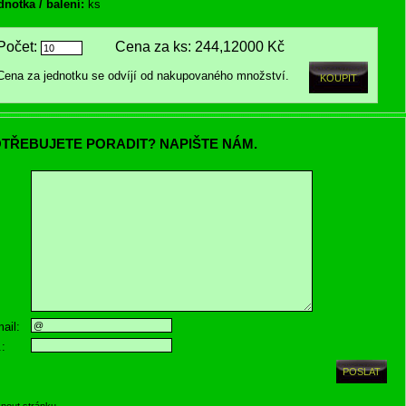
dnotka / balení:
ks
Počet:
Cena za ks:
244,12000 Kč
Cena za jednotku se odvíjí od nakupovaného množství.
TŘEBUJETE PORADIT? NAPIŠTE NÁM.
ail:
.:
knout stránku