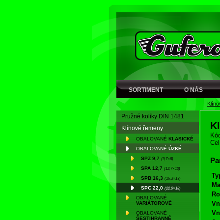
SORTIMENT
O NÁS
Klín
Pružné kolíky DIN 1481
K
Klínové řemeny
Kód
OBALOVANÉ
KLASICKÉ
Cel
OBALOVANÉ
ÚZKÉ
SPZ 9,7
(9,7×8)
Pa
SPA 12,7
(12,7×10)
Ty
SPB 16,3
(16,3×13)
Ma
SPC 22,0
(22,0×18)
Ro
OBALOVANÉ
Vn
VARIÁTOROVÉ
Vn
OBALOVANÉ
ŠESTIHRANNÉ