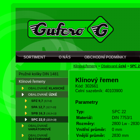
SORTIMENT
O NÁS
OBCHODNÍ PODMÍNKY
Klínové řemeny
>
Obalované
úzké
>
SPC 2
Pružné kolíky DIN 1481
Klínový řemen
Klínové řemeny
Kód: 302661
OBALOVANÉ
KLASICKÉ
Celní sazebník: 40103900
OBALOVANÉ
ÚZKÉ
SPZ 9,7
(9,7×8)
Parametry
SPA 12,7
(12,7×10)
Typ:
SPC 22
SPB 16,3
(16,3×13)
Materiál:
DIN 7753/1
SPC 22,0
(22,0×18)
Rozměry:
2800 Lw - 2830
OBALOVANÉ
Vnitřní průměr:
0 mm
VARIÁTOROVÉ
Vnější průměr:
2830 mm
OBALOVANÉ
ŠESTIHRANNÉ