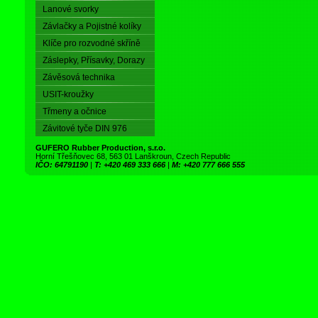
Lanové svorky
Závlačky a Pojistné kolíky
Klíče pro rozvodné skříně
Záslepky, Přísavky, Dorazy
Závěsová technika
USIT-kroužky
Třmeny a očnice
Závitové tyče DIN 976
GUFERO Rubber Production, s.r.o.
Horní Třešňovec 68, 563 01 Lanškroun, Czech Republic
IČO: 64791190
|
T: +420 469 333 666
|
M: +420 777 666 555