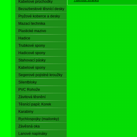
Kabelové průchodky
Bezazbestové těsnící desky
Pryžové koberce a desky
Mazací technika
Plastické mazivo
Hadice
Trubkové spony
Hadicové spony
Stahovací pásky
Kabelové spony
Segerové pojistné kroužky
Silentbloky
PVC Rohože
Závitová těsnění
Těsnící papír, Korek
Karabiny
Rychlospojky (mailonky)
Závěsná oka
Lanové napínáky