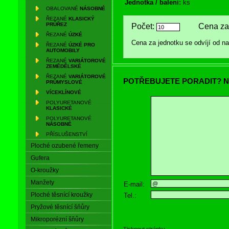
Jednotka / balení:
ks
OBALOVANÉ
NÁSOBNÉ
ŘEZANÉ
KLASICKÝ
PRŮŘEZ
Počet:
Cena za 
ŘEZANÉ
ÚZKÉ
Cena za jednotku se odvíjí od 
ŘEZANÉ
ÚZKÉ PRO
AUTOMOBILY
ŘEZANÉ
VARIÁTOROVÉ
ZEMĚDĚLSKÉ
ŘEZANÉ
VARIÁTOROVÉ
POTŘEBUJETE PORADIT? N
PRŮMYSLOVÉ
VÍCEKLÍNOVÉ
POLYURETANOVÉ
KLASICKÉ
POLYURETANOVÉ
NÁSOBNÉ
PŘÍSLUŠENSTVÍ
Ploché ozubené řemeny
Gufera
O-kroužky
Manžety
E-mail:
Ploché těsnící kroužky
Tel.:
Pryžové těsnící šňůry
Mikroporézní šňůry
Tisknout stránku