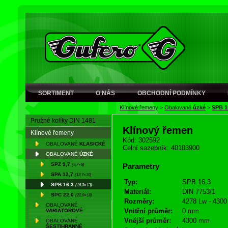
SORTIMENT
O NÁS
OBCHODNÍ PODMÍNKY
Klínové řemeny
>
Obalované
úzké
>
SPB 1
Pružné kolíky DIN 1481
Klínový řemen
Klínové řemeny
Kód: 302592
OBALOVANÉ
KLASICKÉ
Celní sazebník: 40103900
OBALOVANÉ
ÚZKÉ
SPZ 9,7
(9,7×8)
Parametry
SPA 12,7
(12,7×10)
Typ:
SPB 16,3
SPB 16,3
(16,3×13)
Materiál:
DIN 7753/1
SPC 22,0
(22,0×18)
Rozměry:
4278 Lw - 4300
OBALOVANÉ
Vnitřní průměr:
0 mm
VARIÁTOROVÉ
Vnější průměr:
4300 mm
OBALOVANÉ
ŠESTIHRANNÉ