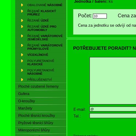
Jednotka / balení:
ks
OBALOVANÉ
NÁSOBNÉ
ŘEZANÉ
KLASICKÝ
PRŮŘEZ
Počet:
Cena za 
ŘEZANÉ
ÚZKÉ
Cena za jednotku se odvíjí od 
ŘEZANÉ
ÚZKÉ PRO
AUTOMOBILY
ŘEZANÉ
VARIÁTOROVÉ
ZEMĚDĚLSKÉ
ŘEZANÉ
VARIÁTOROVÉ
POTŘEBUJETE PORADIT? N
PRŮMYSLOVÉ
VÍCEKLÍNOVÉ
POLYURETANOVÉ
KLASICKÉ
POLYURETANOVÉ
NÁSOBNÉ
PŘÍSLUŠENSTVÍ
Ploché ozubené řemeny
Gufera
O-kroužky
Manžety
E-mail:
Ploché těsnící kroužky
Tel.:
Pryžové těsnící šňůry
Mikroporézní šňůry
Tisknout stránku