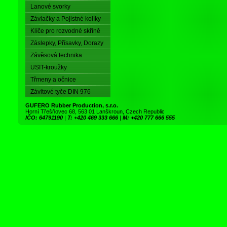
Lanové svorky
Závlačky a Pojistné kolíky
Klíče pro rozvodné skříně
Záslepky, Přísavky, Dorazy
Závěsová technika
USIT-kroužky
Třmeny a očnice
Závitové tyče DIN 976
GUFERO Rubber Production, s.r.o.
Horní Třešňovec 68, 563 01 Lanškroun, Czech Republic
IČO: 64791190
|
T: +420 469 333 666
|
M: +420 777 666 555