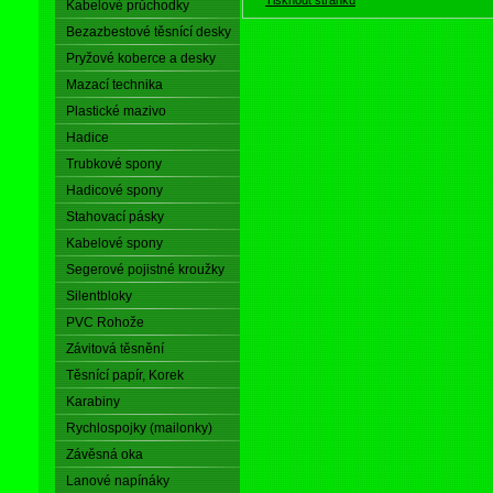
Kabelové průchodky
Bezazbestové těsnící desky
Pryžové koberce a desky
Mazací technika
Plastické mazivo
Hadice
Trubkové spony
Hadicové spony
Stahovací pásky
Kabelové spony
Segerové pojistné kroužky
Silentbloky
PVC Rohože
Závitová těsnění
Těsnící papír, Korek
Karabiny
Rychlospojky (mailonky)
Závěsná oka
Lanové napínáky