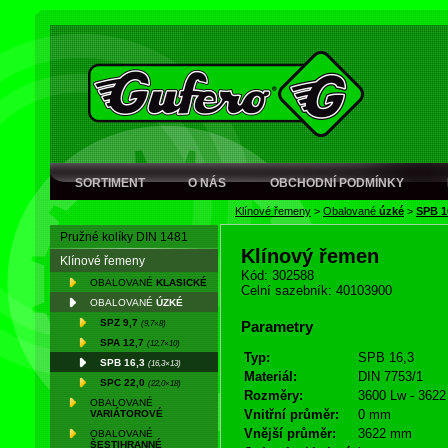
SORTIMENT
O NÁS
OBCHODNÍ PODMÍNKY
Klínové řemeny
>
Obalované
úzké
>
SPB 1
Pružné kolíky DIN 1481
Klínový řemen
Klínové řemeny
Kód: 302588
OBALOVANÉ
KLASICKÉ
Celní sazebník: 40103900
OBALOVANÉ
ÚZKÉ
SPZ 9,7
(9,7×8)
Parametry
SPA 12,7
(12,7×10)
Typ:
SPB 16,3
SPB 16,3
(16,3×13)
Materiál:
DIN 7753/1
SPC 22,0
(22,0×18)
Rozměry:
3600 Lw - 3622
OBALOVANÉ
Vnitřní průměr:
0 mm
VARIÁTOROVÉ
Vnější průměr:
3622 mm
OBALOVANÉ
ŠESTIHRANNÉ