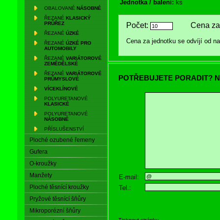
Jednotka / balení:
ks
OBALOVANÉ
NÁSOBNÉ
ŘEZANÉ
KLASICKÝ
PRŮŘEZ
Počet:
Cena za 
ŘEZANÉ
ÚZKÉ
Cena za jednotku se odvíjí od 
ŘEZANÉ
ÚZKÉ PRO
AUTOMOBILY
ŘEZANÉ
VARIÁTOROVÉ
ZEMĚDĚLSKÉ
ŘEZANÉ
VARIÁTOROVÉ
POTŘEBUJETE PORADIT? N
PRŮMYSLOVÉ
VÍCEKLÍNOVÉ
POLYURETANOVÉ
KLASICKÉ
POLYURETANOVÉ
NÁSOBNÉ
PŘÍSLUŠENSTVÍ
Ploché ozubené řemeny
Gufera
O-kroužky
Manžety
E-mail:
Ploché těsnící kroužky
Tel.:
Pryžové těsnící šňůry
Mikroporézní šňůry
Tisknout stránku