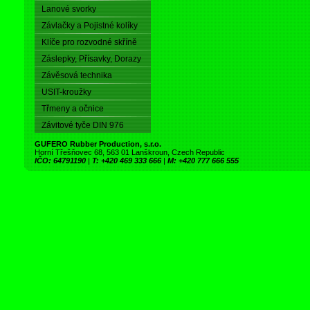
Lanové svorky
Závlačky a Pojistné kolíky
Klíče pro rozvodné skříně
Záslepky, Přísavky, Dorazy
Závěsová technika
USIT-kroužky
Třmeny a očnice
Závitové tyče DIN 976
GUFERO Rubber Production, s.r.o.
Horní Třešňovec 68, 563 01 Lanškroun, Czech Republic
IČO: 64791190
|
T: +420 469 333 666
|
M: +420 777 666 555