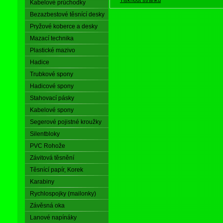
Kabelové průchodky
Bezazbestové těsnící desky
Pryžové koberce a desky
Mazací technika
Plastické mazivo
Hadice
Trubkové spony
Hadicové spony
Stahovací pásky
Kabelové spony
Segerové pojistné kroužky
Silentbloky
PVC Rohože
Závitová těsnění
Těsnící papír, Korek
Karabiny
Rychlospojky (mailonky)
Závěsná oka
Lanové napínáky