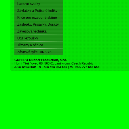
Lanové svorky
Závlačky a Pojistné kolíky
Klíče pro rozvodné skříně
Záslepky, Přísavky, Dorazy
Závěsová technika
USIT-kroužky
Třmeny a očnice
Závitové tyče DIN 976
GUFERO Rubber Production, s.r.o.
Horní Třešňovec 68, 563 01 Lanškroun, Czech Republic
IČO: 64791190
|
T: +420 469 333 666
|
M: +420 777 666 555