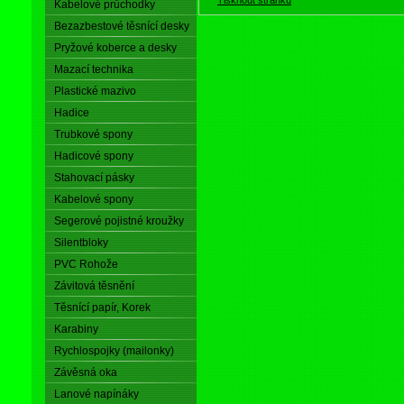
Kabelové průchodky
Bezazbestové těsnící desky
Pryžové koberce a desky
Mazací technika
Plastické mazivo
Hadice
Trubkové spony
Hadicové spony
Stahovací pásky
Kabelové spony
Segerové pojistné kroužky
Silentbloky
PVC Rohože
Závitová těsnění
Těsnící papír, Korek
Karabiny
Rychlospojky (mailonky)
Závěsná oka
Lanové napínáky