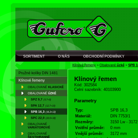
SORTIMENT
O NÁS
OBCHODNÍ PODMÍNKY
Klínové řemeny
>
Obalované
úzké
>
SPB 1
Pružné kolíky DIN 1481
Klínový řemen
Klínové řemeny
Kód: 302584
OBALOVANÉ
KLASICKÉ
Celní sazebník: 40103900
OBALOVANÉ
ÚZKÉ
SPZ 9,7
(9,7×8)
Parametry
SPA 12,7
(12,7×10)
Typ:
SPB 16,3
SPB 16,3
(16,3×13)
Materiál:
DIN 7753/1
SPC 22,0
(22,0×18)
Rozměry:
3150 Lw - 3172
OBALOVANÉ
Vnitřní průměr:
0 mm
VARIÁTOROVÉ
Vnější průměr:
3172 mm
OBALOVANÉ
ŠESTIHRANNÉ