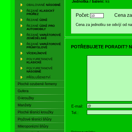
Jednotka / balení:
ks
OBALOVANÉ
NÁSOBNÉ
ŘEZANÉ
KLASICKÝ
PRŮŘEZ
Počet:
Cena za 
ŘEZANÉ
ÚZKÉ
Cena za jednotku se odvíjí od 
ŘEZANÉ
ÚZKÉ PRO
AUTOMOBILY
ŘEZANÉ
VARIÁTOROVÉ
ZEMĚDĚLSKÉ
ŘEZANÉ
VARIÁTOROVÉ
POTŘEBUJETE PORADIT? N
PRŮMYSLOVÉ
VÍCEKLÍNOVÉ
POLYURETANOVÉ
KLASICKÉ
POLYURETANOVÉ
NÁSOBNÉ
PŘÍSLUŠENSTVÍ
Ploché ozubené řemeny
Gufera
O-kroužky
Manžety
E-mail:
Ploché těsnící kroužky
Tel.:
Pryžové těsnící šňůry
Mikroporézní šňůry
Tisknout stránku