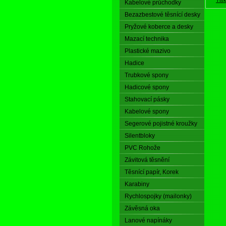
Kabelové průchodky
Bezazbestové těsnící desky
Pryžové koberce a desky
Mazací technika
Plastické mazivo
Hadice
Trubkové spony
Hadicové spony
Stahovací pásky
Kabelové spony
Segerové pojistné kroužky
Silentbloky
PVC Rohože
Závitová těsnění
Těsnící papír, Korek
Karabiny
Rychlospojky (mailonky)
Závěsná oka
Lanové napínáky