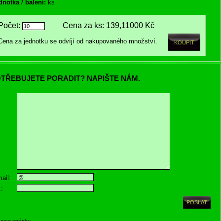
dnotka / balení:
ks
Počet:
Cena za ks:
139,11000 Kč
Cena za jednotku se odvíjí od nakupovaného množství.
TŘEBUJETE PORADIT? NAPIŠTE NÁM.
ail:
.:
knout stránku