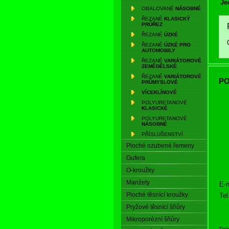
Je
OBALOVANÉ
NÁSOBNÉ
ŘEZANÉ
KLASICKÝ
PRŮŘEZ
ŘEZANÉ
ÚZKÉ
ŘEZANÉ
ÚZKÉ PRO
AUTOMOBILY
ŘEZANÉ
VARIÁTOROVÉ
ZEMĚDĚLSKÉ
ŘEZANÉ
VARIÁTOROVÉ
PO
PRŮMYSLOVÉ
VÍCEKLÍNOVÉ
POLYURETANOVÉ
KLASICKÉ
POLYURETANOVÉ
NÁSOBNÉ
PŘÍSLUŠENSTVÍ
Ploché ozubené řemeny
Gufera
O-kroužky
Manžety
E-m
Ploché těsnící kroužky
Tel
Pryžové těsnící šňůry
Mikroporézní šňůry
Tis