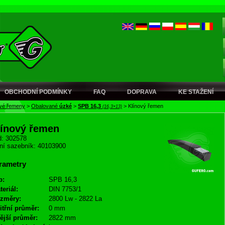
OBCHODNÍ PODMÍNKY
FAQ
DOPRAVA
KE STAŽENÍ
ové řemeny
>
Obalované
úzké
>
SPB 16,3
>
Klínový řemen
(16,3×13)
línový řemen
: 302578
ní sazebník: 40103900
rametry
p:
SPB 16,3
teriál:
DIN 7753/1
změry:
2800 Lw - 2822 La
itřní průměr:
0 mm
ější průměr:
2822 mm