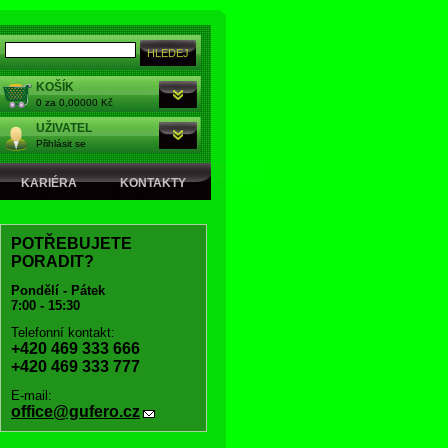
KOŠÍK
0 za 0,00000 Kč
UŽIVATEL
Přihlásit se
KARIÉRA
KONTAKTY
POTŘEBUJETE
PORADIT?
Pondělí - Pátek
7:00 - 15:30
Telefonní kontakt:
+420 469 333 666
+420 469 333 777
E-mail:
office@gufero.cz