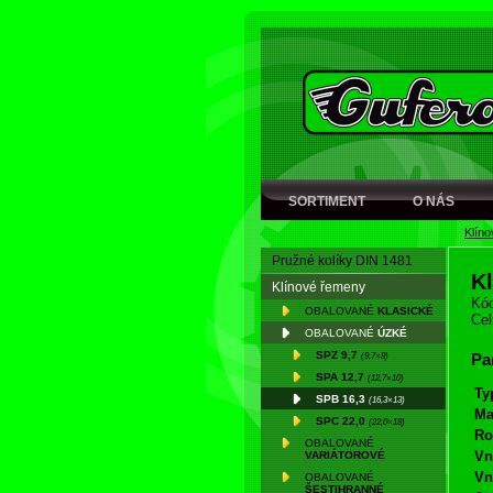
SORTIMENT
O NÁS
Klín
Pružné kolíky DIN 1481
K
Klínové řemeny
Kód
OBALOVANÉ
KLASICKÉ
Cel
OBALOVANÉ
ÚZKÉ
SPZ 9,7
(9,7×8)
Pa
SPA 12,7
(12,7×10)
Ty
SPB 16,3
(16,3×13)
Ma
SPC 22,0
(22,0×18)
Ro
OBALOVANÉ
Vn
VARIÁTOROVÉ
Vn
OBALOVANÉ
ŠESTIHRANNÉ