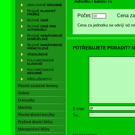
Jednotka / balení:
ks
OBALOVANÉ
NÁSOBNÉ
ŘEZANÉ
KLASICKÝ
PRŮŘEZ
Počet:
Cena za 
ŘEZANÉ
ÚZKÉ
Cena za jednotku se odvíjí od 
ŘEZANÉ
ÚZKÉ PRO
AUTOMOBILY
ŘEZANÉ
VARIÁTOROVÉ
ZEMĚDĚLSKÉ
ŘEZANÉ
VARIÁTOROVÉ
POTŘEBUJETE PORADIT? N
PRŮMYSLOVÉ
VÍCEKLÍNOVÉ
POLYURETANOVÉ
KLASICKÉ
POLYURETANOVÉ
NÁSOBNÉ
PŘÍSLUŠENSTVÍ
Ploché ozubené řemeny
Gufera
O-kroužky
Manžety
E-mail:
Ploché těsnící kroužky
Tel.:
Pryžové těsnící šňůry
Mikroporézní šňůry
Tisknout stránku