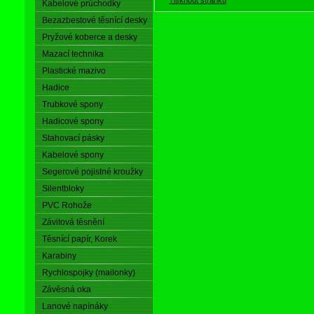
Kabelové průchodky
Bezazbestové těsnící desky
Pryžové koberce a desky
Mazací technika
Plastické mazivo
Hadice
Trubkové spony
Hadicové spony
Stahovací pásky
Kabelové spony
Segerové pojistné kroužky
Silentbloky
PVC Rohože
Závitová těsnění
Těsnící papír, Korek
Karabiny
Rychlospojky (mailonky)
Závěsná oka
Lanové napínáky