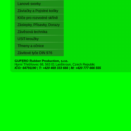
Lanové svorky
Závlačky a Pojistné kolíky
Klíče pro rozvodné skříně
Záslepky, Přísavky, Dorazy
Závěsová technika
USIT-kroužky
Třmeny a očnice
Závitové tyče DIN 976
GUFERO Rubber Production, s.r.o.
Horní Třešňovec 68, 563 01 Lanškroun, Czech Republic
IČO: 64791190
|
T: +420 469 333 666
|
M: +420 777 666 555