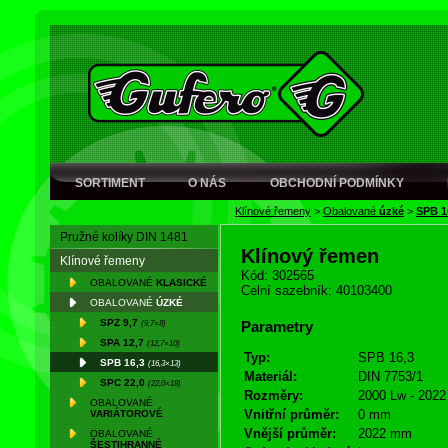
SORTIMENT
O NÁS
OBCHODNÍ PODMÍNKY
Klínové řemeny
>
Obalované
úzké
>
SPB 1
Pružné kolíky DIN 1481
Klínový řemen
Klínové řemeny
Kód: 302565
OBALOVANÉ
KLASICKÉ
Celní sazebník: 40103400
OBALOVANÉ
ÚZKÉ
SPZ 9,7
(9,7×8)
Parametry
SPA 12,7
(12,7×10)
Typ:
SPB 16,3
SPB 16,3
(16,3×13)
Materiál:
DIN 7753/1
SPC 22,0
(22,0×18)
Rozměry:
2000 Lw - 2022
OBALOVANÉ
Vnitřní průměr:
0 mm
VARIÁTOROVÉ
Vnější průměr:
2022 mm
OBALOVANÉ
ŠESTIHRANNÉ