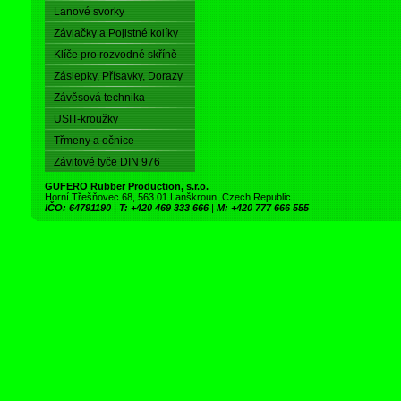
Lanové svorky
Závlačky a Pojistné kolíky
Klíče pro rozvodné skříně
Záslepky, Přísavky, Dorazy
Závěsová technika
USIT-kroužky
Třmeny a očnice
Závitové tyče DIN 976
GUFERO Rubber Production, s.r.o.
Horní Třešňovec 68, 563 01 Lanškroun, Czech Republic
IČO: 64791190
|
T: +420 469 333 666
|
M: +420 777 666 555