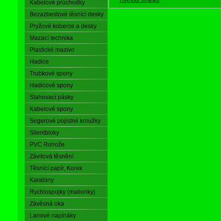
Kabelové průchodky
Bezazbestové těsnící desky
Pryžové koberce a desky
Mazací technika
Plastické mazivo
Hadice
Trubkové spony
Hadicové spony
Stahovací pásky
Kabelové spony
Segerové pojistné kroužky
Silentbloky
PVC Rohože
Závitová těsnění
Těsnící papír, Korek
Karabiny
Rychlospojky (mailonky)
Závěsná oka
Lanové napínáky