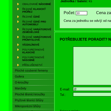
Jednotka / balení:
ks
OBALOVANÉ
NÁSOBNÉ
ŘEZANÉ
KLASICKÝ
PRŮŘEZ
Počet:
Cena za 
ŘEZANÉ
ÚZKÉ
Cena za jednotku se odvíjí od 
ŘEZANÉ
ÚZKÉ PRO
AUTOMOBILY
ŘEZANÉ
VARIÁTOROVÉ
ZEMĚDĚLSKÉ
ŘEZANÉ
VARIÁTOROVÉ
POTŘEBUJETE PORADIT? N
PRŮMYSLOVÉ
VÍCEKLÍNOVÉ
POLYURETANOVÉ
KLASICKÉ
POLYURETANOVÉ
NÁSOBNÉ
PŘÍSLUŠENSTVÍ
Ploché ozubené řemeny
Gufera
O-kroužky
Manžety
E-mail:
Ploché těsnící kroužky
Tel.:
Pryžové těsnící šňůry
Mikroporézní šňůry
Tisknout stránku