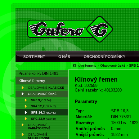
SORTIMENT
O NÁS
OBCHODNÍ PODMÍNKY
Klínové řemeny
>
Obalované
úzké
>
SPB 1
Pružné kolíky DIN 1481
Klínový řemen
Klínové řemeny
Kód: 302559
OBALOVANÉ
KLASICKÉ
Celní sazebník: 40103200
OBALOVANÉ
ÚZKÉ
SPZ 9,7
(9,7×8)
Parametry
SPA 12,7
(12,7×10)
Typ:
SPB 16,3
SPB 16,3
(16,3×13)
Materiál:
DIN 7753/1
SPC 22,0
(22,0×18)
Rozměry:
1800 Lw - 1822
OBALOVANÉ
Vnitřní průměr:
0 mm
VARIÁTOROVÉ
Vnější průměr:
1822 mm
OBALOVANÉ
ŠESTIHRANNÉ