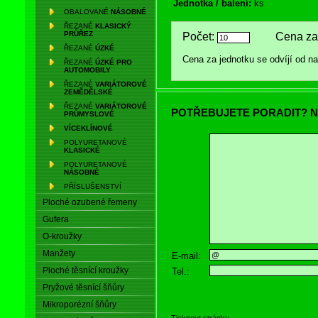
Jednotka / balení:
ks
OBALOVANÉ
NÁSOBNÉ
ŘEZANÉ
KLASICKÝ
PRŮŘEZ
Počet:
Cena za 
ŘEZANÉ
ÚZKÉ
Cena za jednotku se odvíjí od 
ŘEZANÉ
ÚZKÉ PRO
AUTOMOBILY
ŘEZANÉ
VARIÁTOROVÉ
ZEMĚDĚLSKÉ
ŘEZANÉ
VARIÁTOROVÉ
POTŘEBUJETE PORADIT? N
PRŮMYSLOVÉ
VÍCEKLÍNOVÉ
POLYURETANOVÉ
KLASICKÉ
POLYURETANOVÉ
NÁSOBNÉ
PŘÍSLUŠENSTVÍ
Ploché ozubené řemeny
Gufera
O-kroužky
Manžety
E-mail:
Ploché těsnící kroužky
Tel.:
Pryžové těsnící šňůry
Mikroporézní šňůry
Tisknout stránku