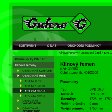
SORTIMENT
O NÁS
OBCHODNÍ PODMÍNKY
Klínové řemeny
>
Obalované
úzké
>
SPB 1
Pružné kolíky DIN 1481
Klínový řemen
Klínové řemeny
Kód: 302557
OBALOVANÉ
KLASICKÉ
Celní sazebník: 40103200
OBALOVANÉ
ÚZKÉ
SPZ 9,7
(9,7×8)
Parametry
SPA 12,7
(12,7×10)
Typ:
SPB 16,3
SPB 16,3
(16,3×13)
Materiál:
DIN 7753/1
SPC 22,0
(22,0×18)
Rozměry:
1728 Lw - 1750
OBALOVANÉ
Vnitřní průměr:
0 mm
VARIÁTOROVÉ
Vnější průměr:
1750 mm
OBALOVANÉ
ŠESTIHRANNÉ