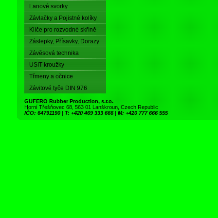
Lanové svorky
Závlačky a Pojistné kolíky
Klíče pro rozvodné skříně
Záslepky, Přísavky, Dorazy
Závěsová technika
USIT-kroužky
Třmeny a očnice
Závitové tyče DIN 976
GUFERO Rubber Production, s.r.o.
Horní Třešňovec 68, 563 01 Lanškroun, Czech Republic
IČO: 64791190
|
T: +420 469 333 666
|
M: +420 777 666 555