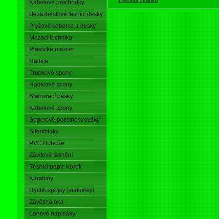
Kabelové průchodky
Bezazbestové těsnící desky
Pryžové koberce a desky
Mazací technika
Plastické mazivo
Hadice
Trubkové spony
Hadicové spony
Stahovací pásky
Kabelové spony
Segerové pojistné kroužky
Silentbloky
PVC Rohože
Závitová těsnění
Těsnící papír, Korek
Karabiny
Rychlospojky (mailonky)
Závěsná oka
Lanové napínáky