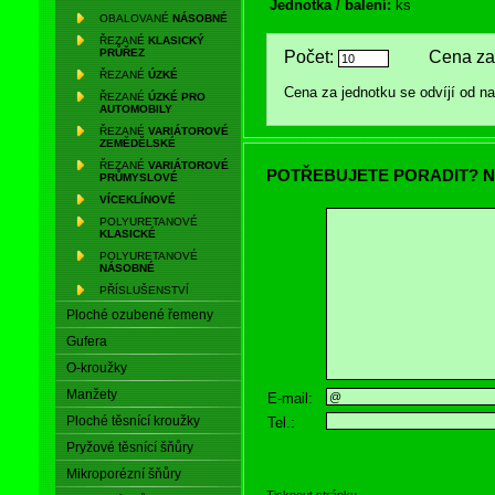
Jednotka / balení:
ks
OBALOVANÉ
NÁSOBNÉ
ŘEZANÉ
KLASICKÝ
PRŮŘEZ
Počet:
Cena za 
ŘEZANÉ
ÚZKÉ
Cena za jednotku se odvíjí od 
ŘEZANÉ
ÚZKÉ PRO
AUTOMOBILY
ŘEZANÉ
VARIÁTOROVÉ
ZEMĚDĚLSKÉ
ŘEZANÉ
VARIÁTOROVÉ
POTŘEBUJETE PORADIT? N
PRŮMYSLOVÉ
VÍCEKLÍNOVÉ
POLYURETANOVÉ
KLASICKÉ
POLYURETANOVÉ
NÁSOBNÉ
PŘÍSLUŠENSTVÍ
Ploché ozubené řemeny
Gufera
O-kroužky
Manžety
E-mail:
Ploché těsnící kroužky
Tel.:
Pryžové těsnící šňůry
Mikroporézní šňůry
Tisknout stránku