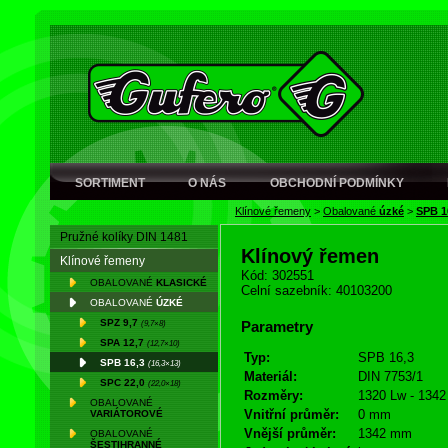
SORTIMENT
O NÁS
OBCHODNÍ PODMÍNKY
Klínové řemeny
>
Obalované
úzké
>
SPB 1
Pružné kolíky DIN 1481
Klínový řemen
Klínové řemeny
Kód: 302551
OBALOVANÉ
KLASICKÉ
Celní sazebník: 40103200
OBALOVANÉ
ÚZKÉ
SPZ 9,7
(9,7×8)
Parametry
SPA 12,7
(12,7×10)
Typ:
SPB 16,3
SPB 16,3
(16,3×13)
Materiál:
DIN 7753/1
SPC 22,0
(22,0×18)
Rozměry:
1320 Lw - 1342
OBALOVANÉ
Vnitřní průměr:
0 mm
VARIÁTOROVÉ
Vnější průměr:
1342 mm
OBALOVANÉ
ŠESTIHRANNÉ