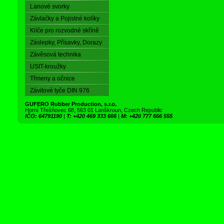
Lanové svorky
Závlačky a Pojistné kolíky
Klíče pro rozvodné skříně
Záslepky, Přísavky, Dorazy
Závěsová technika
USIT-kroužky
Třmeny a očnice
Závitové tyče DIN 976
GUFERO Rubber Production, s.r.o.
Horní Třešňovec 68, 563 01 Lanškroun, Czech Republic
IČO: 64791190
|
T: +420 469 333 666
|
M: +420 777 666 555