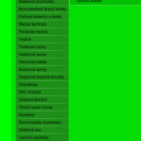
Kabelové průchodky
Bezazbestové těsnící desky
Pryžové koberce a desky
Mazací technika
Plastické mazivo
Hadice
Trubkové spony
Hadicové spony
Stahovací pásky
Kabelové spony
Segerové pojistné kroužky
Silentbloky
PVC Rohože
Závitová těsnění
Těsnící papír, Korek
Karabiny
Rychlospojky (mailonky)
Závěsná oka
Lanové napínáky