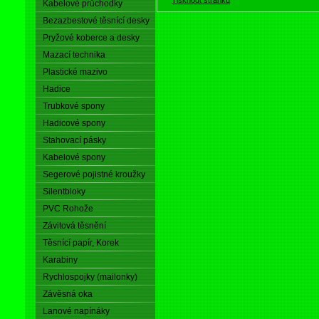
Kabelové průchodky
Bezazbestové těsnící desky
Pryžové koberce a desky
Mazací technika
Plastické mazivo
Hadice
Trubkové spony
Hadicové spony
Stahovací pásky
Kabelové spony
Segerové pojistné kroužky
Silentbloky
PVC Rohože
Závitová těsnění
Těsnící papír, Korek
Karabiny
Rychlospojky (mailonky)
Závěsná oka
Lanové napínáky