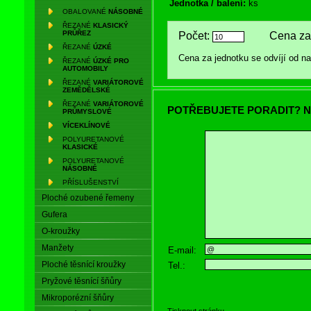
Jednotka / balení:
ks
OBALOVANÉ
NÁSOBNÉ
ŘEZANÉ
KLASICKÝ
PRŮŘEZ
Počet:
Cena za 
ŘEZANÉ
ÚZKÉ
Cena za jednotku se odvíjí od 
ŘEZANÉ
ÚZKÉ PRO
AUTOMOBILY
ŘEZANÉ
VARIÁTOROVÉ
ZEMĚDĚLSKÉ
ŘEZANÉ
VARIÁTOROVÉ
POTŘEBUJETE PORADIT? N
PRŮMYSLOVÉ
VÍCEKLÍNOVÉ
POLYURETANOVÉ
KLASICKÉ
POLYURETANOVÉ
NÁSOBNÉ
PŘÍSLUŠENSTVÍ
Ploché ozubené řemeny
Gufera
O-kroužky
Manžety
E-mail:
Ploché těsnící kroužky
Tel.:
Pryžové těsnící šňůry
Mikroporézní šňůry
Tisknout stránku