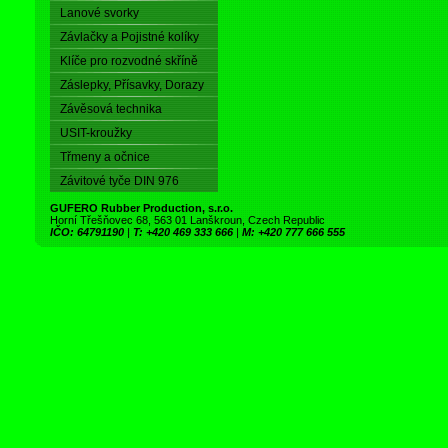
Lanové svorky
Závlačky a Pojistné kolíky
Klíče pro rozvodné skříně
Záslepky, Přísavky, Dorazy
Závěsová technika
USIT-kroužky
Třmeny a očnice
Závitové tyče DIN 976
GUFERO Rubber Production, s.r.o.
Horní Třešňovec 68, 563 01 Lanškroun, Czech Republic
IČO: 64791190
|
T: +420 469 333 666
|
M: +420 777 666 555