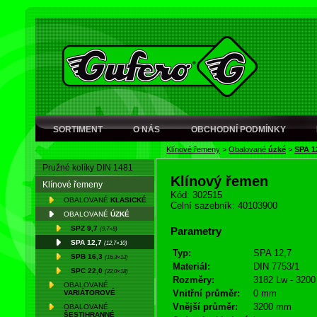
SORTIMENT
O NÁS
OBCHODNÍ PODMÍNKY
Klínové řemeny
>
Obalované
úzké
>
SPA 1
Pružné kolíky DIN 1481
Klínový řemen
Klínové řemeny
Kód: 302515
OBALOVANÉ
KLASICKÉ
Celní sazebník: 40103900
OBALOVANÉ
ÚZKÉ
SPZ 9,7
(9,7×8)
Parametry
SPA 12,7
(12,7×10)
Typ:
SPA 12,7
SPB 16,3
(16,3×13)
Materiál:
DIN 7753/1
SPC 22,0
(22,0×18)
Rozměry:
3182 Lw - 3200
OBALOVANÉ
Vnitřní průměr:
0 mm
VARIÁTOROVÉ
Vnější průměr:
3200 mm
OBALOVANÉ
ŠESTIHRANNÉ