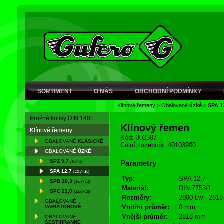
SORTIMENT
O NÁS
OBCHODNÍ PODMÍNKY
Klínové řemeny
>
Obalované
úzké
>
SPA 1
Pružné kolíky DIN 1481
Klínový řemen
Klínové řemeny
Kód: 302507
OBALOVANÉ
KLASICKÉ
Celní sazebník: 40103900
OBALOVANÉ
ÚZKÉ
SPZ 9,7
(9,7×8)
Parametry
SPA 12,7
(12,7×10)
Typ:
SPA 12,7
SPB 16,3
(16,3×13)
Materiál:
DIN 7753/1
SPC 22,0
(22,0×18)
Rozměry:
2800 Lw - 2818
OBALOVANÉ
Vnitřní průměr:
0 mm
VARIÁTOROVÉ
Vnější průměr:
2818 mm
OBALOVANÉ
ŠESTIHRANNÉ