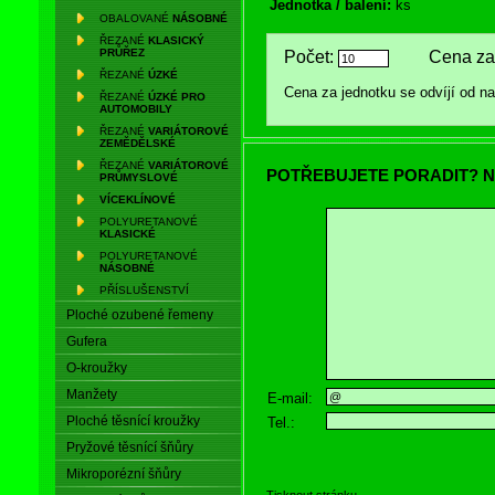
Jednotka / balení:
ks
OBALOVANÉ
NÁSOBNÉ
ŘEZANÉ
KLASICKÝ
PRŮŘEZ
Počet:
Cena za 
ŘEZANÉ
ÚZKÉ
Cena za jednotku se odvíjí od 
ŘEZANÉ
ÚZKÉ PRO
AUTOMOBILY
ŘEZANÉ
VARIÁTOROVÉ
ZEMĚDĚLSKÉ
ŘEZANÉ
VARIÁTOROVÉ
POTŘEBUJETE PORADIT? N
PRŮMYSLOVÉ
VÍCEKLÍNOVÉ
POLYURETANOVÉ
KLASICKÉ
POLYURETANOVÉ
NÁSOBNÉ
PŘÍSLUŠENSTVÍ
Ploché ozubené řemeny
Gufera
O-kroužky
Manžety
E-mail:
Ploché těsnící kroužky
Tel.:
Pryžové těsnící šňůry
Mikroporézní šňůry
Tisknout stránku