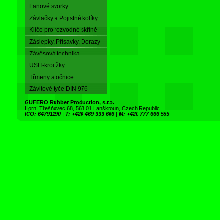
Lanové svorky
Závlačky a Pojistné kolíky
Klíče pro rozvodné skříně
Záslepky, Přísavky, Dorazy
Závěsová technika
USIT-kroužky
Třmeny a očnice
Závitové tyče DIN 976
GUFERO Rubber Production, s.r.o.
Horní Třešňovec 68, 563 01 Lanškroun, Czech Republic
IČO: 64791190
|
T: +420 469 333 666
|
M: +420 777 666 555