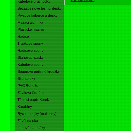
Kabelové průchodky
Bezazbestové těsnící desky
Pryžové koberce a desky
Mazací technika
Plastické mazivo
Hadice
Trubkové spony
Hadicové spony
Stahovací pásky
Kabelové spony
Segerové pojistné kroužky
Silentbloky
PVC Rohože
Závitová těsnění
Těsnící papír, Korek
Karabiny
Rychlospojky (mailonky)
Závěsná oka
Lanové napínáky